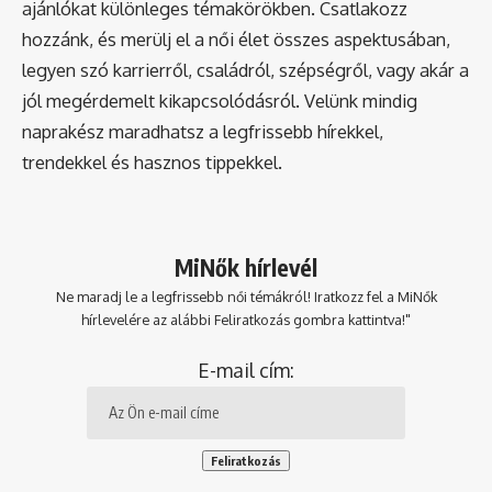
ajánlókat különleges témakörökben. Csatlakozz
hozzánk, és merülj el a női élet összes aspektusában,
legyen szó karrierről, családról, szépségről, vagy akár a
jól megérdemelt kikapcsolódásról. Velünk mindig
naprakész maradhatsz a legfrissebb hírekkel,
trendekkel és hasznos tippekkel.
MiNők hírlevél
Ne maradj le a legfrissebb női témákról! Iratkozz fel a MiNők
hírlevelére az alábbi Feliratkozás gombra kattintva!"
E-mail cím: