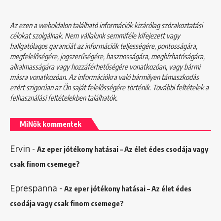
Az ezen a weboldalon található információk kizárólag szórakoztatási
célokat szolgálnak. Nem vállalunk semmiféle kifejezett vagy
hallgatólagos garanciát az információk teljességére, pontosságára,
megfelelőségére, jogszerűségére, hasznosságára, megbízhatóságára,
alkalmasságára vagy hozzáférhetőségére vonatkozóan, vagy bármi
másra vonatkozóan. Az információkra való bármilyen támaszkodás
ezért szigorúan az Ön saját felelősségére történik. További feltételek a
felhasználási feltételekben
találhatók.
MiNők kommentek
Ervin
-
Az eper jótékony hatásai – Az élet édes csodája vagy
csak finom csemege?
Eprespanna
-
Az eper jótékony hatásai – Az élet édes
csodája vagy csak finom csemege?