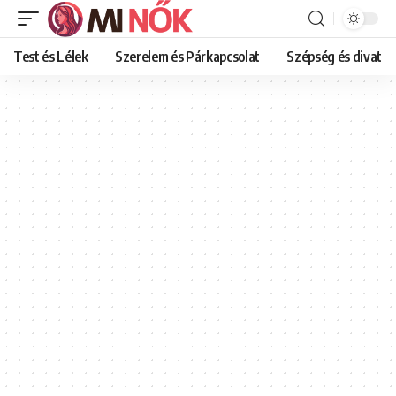
Test és Lélek
Szerelem és Párkapcsolat
Szépség és divat