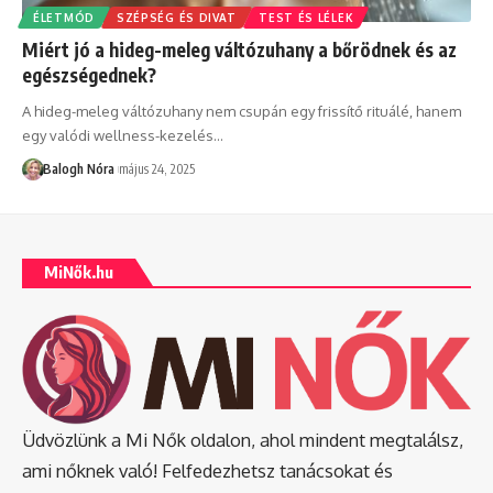
ÉLETMÓD
SZÉPSÉG ÉS DIVAT
TEST ÉS LÉLEK
Miért jó a hideg-meleg váltózuhany a bőrödnek és az
egészségednek?
A hideg-meleg váltózuhany nem csupán egy frissítő rituálé, hanem
egy valódi wellness-kezelés
…
Balogh Nóra
május 24, 2025
MiNők.hu
Üdvözlünk a Mi Nők oldalon, ahol mindent megtalálsz,
ami nőknek való! Felfedezhetsz tanácsokat és