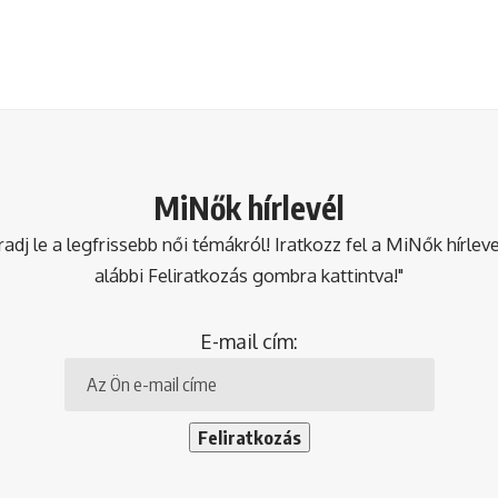
MiNők hírlevél
dj le a legfrissebb női témákról! Iratkozz fel a MiNők hírlev
alábbi Feliratkozás gombra kattintva!"
E-mail cím: