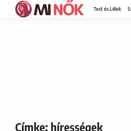
Test és Lélek
S
Címke:
hírességek