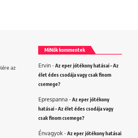
MiNők kommentek
Ervin
-
Az eper jótékony hatásai – Az
elére az
élet édes csodája vagy csak finom
csemege?
Eprespanna
-
Az eper jótékony
hatásai – Az élet édes csodája vagy
csak finom csemege?
Énvagyok
-
Az eper jótékony hatásai