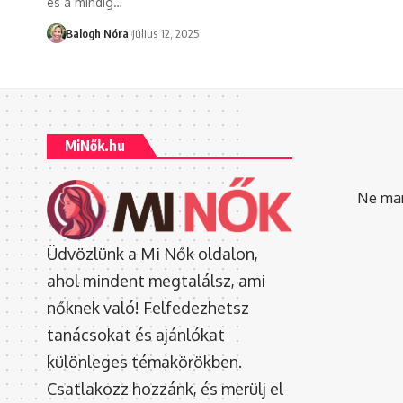
és a mindig
…
Balogh Nóra
július 12, 2025
MiNők.hu
Ne mara
Üdvözlünk a Mi Nők oldalon,
ahol mindent megtalálsz, ami
nőknek való! Felfedezhetsz
tanácsokat és ajánlókat
különleges témakörökben.
Csatlakozz hozzánk, és merülj el