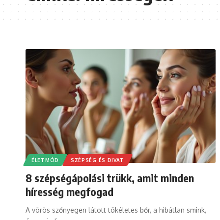
ÉLETMÓD
SZÉPSÉG ÉS DIVAT
8 szépségápolási trükk, amit minden
híresség megfogad
A vörös szőnyegen látott tökéletes bőr, a hibátlan smink,