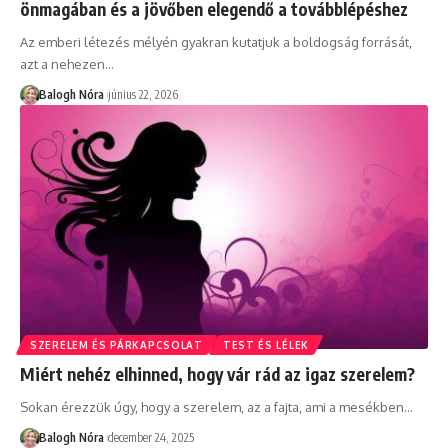
önmagában és a jövőben elegendő a továbblépéshez
Az emberi létezés mélyén gyakran kutatjuk a boldogság forrását,
azt a nehezen
…
Balogh Nóra
június 22, 2026
SZERELEM ÉS PÁRKAPCSOLAT
TEST ÉS LÉLEK
Miért nehéz elhinned, hogy vár rád az igaz szerelem?
Sokan érezzük úgy, hogy a szerelem, az a fajta, ami a mesékben
…
Balogh Nóra
december 24, 2025