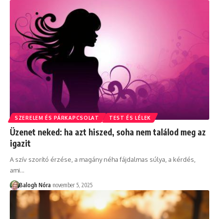
SZERELEM ÉS PÁRKAPCSOLAT
TEST ÉS LÉLEK
Üzenet neked: ha azt hiszed, soha nem találod meg az
igazit
A szív szorító érzése, a magány néha fájdalmas súlya, a kérdés,
ami
…
Balogh Nóra
november 5, 2025