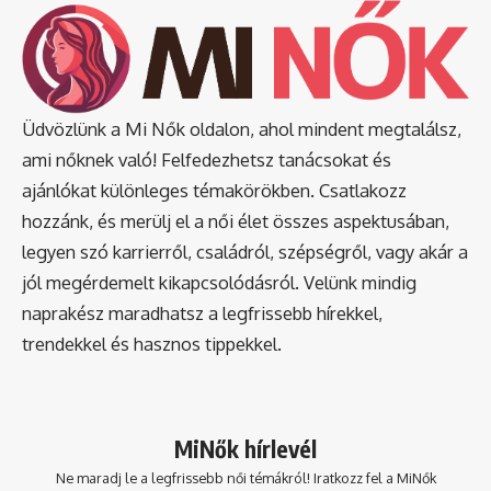
Üdvözlünk a Mi Nők oldalon, ahol mindent megtalálsz,
ami nőknek való! Felfedezhetsz tanácsokat és
ajánlókat különleges témakörökben. Csatlakozz
hozzánk, és merülj el a női élet összes aspektusában,
legyen szó karrierről, családról, szépségről, vagy akár a
jól megérdemelt kikapcsolódásról. Velünk mindig
naprakész maradhatsz a legfrissebb hírekkel,
trendekkel és hasznos tippekkel.
MiNők hírlevél
Ne maradj le a legfrissebb női témákról! Iratkozz fel a MiNők