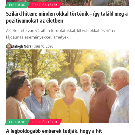
ÉLETMÓD
TEST ÉS LÉLEK
Szilárd hitem: minden okkal történik – így találd meg a
pozitívumokat az életben
Az élet tele van váratlan fordulatokkal, kihívásokkal és néha
fájdalmas eseményekkel, amelyek
…
Balogh Nóra
július 10, 2026
ÉLETMÓD
TEST ÉS LÉLEK
A legboldogabb emberek tudják, hogy a hit