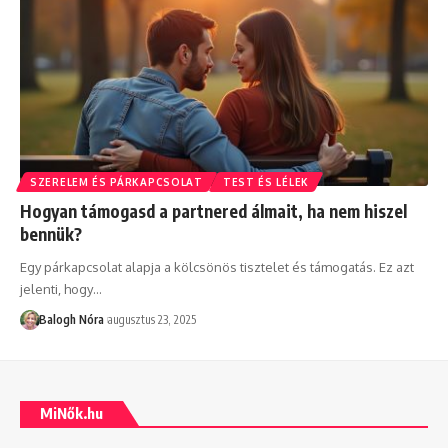
SZERELEM ÉS PÁRKAPCSOLAT
TEST ÉS LÉLEK
Hogyan támogasd a partnered álmait, ha nem hiszel
bennük?
Egy párkapcsolat alapja a kölcsönös tisztelet és támogatás. Ez azt
jelenti, hogy
…
Balogh Nóra
augusztus 23, 2025
MiNők.hu