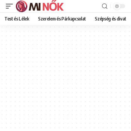
Test és Lélek
Szerelem és Párkapcsolat
Szépség és divat