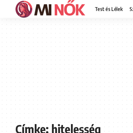
Test és Lélek
S
Címke:
hitelesség