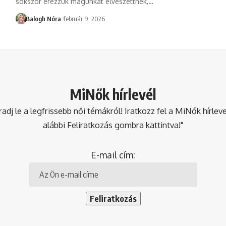
sokszor érezzük magunkat elveszettnek,
…
Balogh Nóra
február 9, 2026
MiNők hírlevél
dj le a legfrissebb női témákról! Iratkozz fel a MiNők hírlev
alábbi Feliratkozás gombra kattintva!"
E-mail cím: