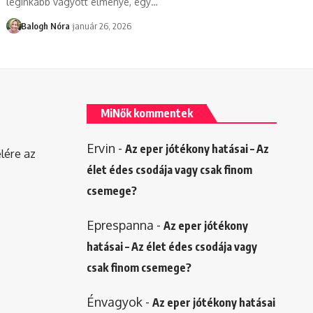
leginkább vágyott élménye, egy
…
Balogh Nóra
január 26, 2026
MiNők kommentek
Ervin
-
Az eper jótékony hatásai – Az
elére az
élet édes csodája vagy csak finom
csemege?
Eprespanna
-
Az eper jótékony
hatásai – Az élet édes csodája vagy
csak finom csemege?
Énvagyok
-
Az eper jótékony hatásai