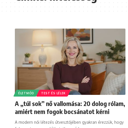
ÉLETMÓD
TEST ÉS LÉLEK
A „túl sok” nő vallomása: 20 dolog rólam,
amiért nem fogok bocsánatot kérni
A modern női létezés útvesztőjében gyakran érezzük, hogy