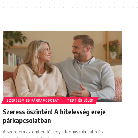
SZERELEM ÉS PÁRKAPCSOLAT
TEST ÉS LÉLEK
Szeress őszintén! A hitelesség ereje
párkapcsolatban
A szerelem az emberi lét egyik legmisztikusabb és