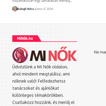
folyamatosan egy láthatatlan mérleg
…
Balogh Nóra
június 17, 2026
MiNők.hu
Ne mara
Üdvözlünk a Mi Nők oldalon,
ahol mindent megtalálsz, ami
nőknek való! Felfedezhetsz
tanácsokat és ajánlókat
különleges témakörökben.
Csatlakozz hozzánk, és merülj el