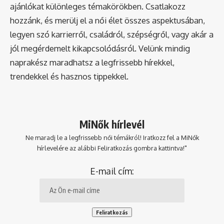
ajánlókat különleges témakörökben. Csatlakozz
hozzánk, és merülj el a női élet összes aspektusában,
legyen szó karrierről, családról, szépségről, vagy akár a
jól megérdemelt kikapcsolódásról. Velünk mindig
naprakész maradhatsz a legfrissebb hírekkel,
trendekkel és hasznos tippekkel.
MiNők hírlevél
Ne maradj le a legfrissebb női témákról! Iratkozz fel a MiNők
hírlevelére az alábbi Feliratkozás gombra kattintva!"
E-mail cím: