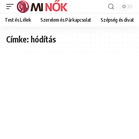
Test és Lélek
Szerelem és Párkapcsolat
Szépség és divat
Címke:
hódítás