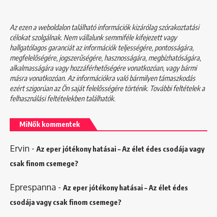
Az ezen a weboldalon található információk kizárólag szórakoztatási
célokat szolgálnak. Nem vállalunk semmiféle kifejezett vagy
hallgatólagos garanciát az információk teljességére, pontosságára,
megfelelőségére, jogszerűségére, hasznosságára, megbízhatóságára,
alkalmasságára vagy hozzáférhetőségére vonatkozóan, vagy bármi
másra vonatkozóan. Az információkra való bármilyen támaszkodás
ezért szigorúan az Ön saját felelősségére történik. További feltételek a
felhasználási feltételekben
találhatók.
MiNők kommentek
Ervin
-
Az eper jótékony hatásai – Az élet édes csodája vagy
csak finom csemege?
Eprespanna
-
Az eper jótékony hatásai – Az élet édes
csodája vagy csak finom csemege?