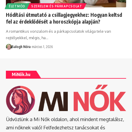
ÉLETMÓD
SZERELEM ÉS PÁRKAPCSOLAT
Hódítási útmutató a csillagjegyekhez: Hogyan keltsd
fel az érdeklődését a horoszkópja alapján?
A romantikus vonzalom és a párkapcsolatok világa tele van
rejtélyekkel, mégis, ha
…
Balogh Nóra
március 1, 2026
MiNők.hu
Üdvözlünk a Mi Nők oldalon, ahol mindent megtalálsz,
ami nőknek való! Felfedezhetsz tanácsokat és