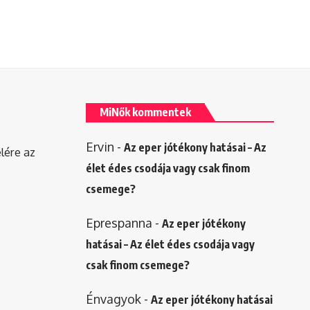
MiNők kommentek
Ervin
-
Az eper jótékony hatásai – Az
elére az
élet édes csodája vagy csak finom
csemege?
Eprespanna
-
Az eper jótékony
hatásai – Az élet édes csodája vagy
csak finom csemege?
Énvagyok
-
Az eper jótékony hatásai