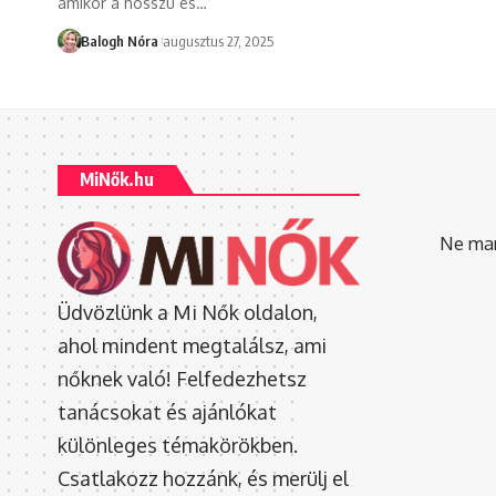
amikor a hosszú és
…
Balogh Nóra
augusztus 27, 2025
MiNők.hu
Ne mara
Üdvözlünk a Mi Nők oldalon,
ahol mindent megtalálsz, ami
nőknek való! Felfedezhetsz
tanácsokat és ajánlókat
különleges témakörökben.
Csatlakozz hozzánk, és merülj el