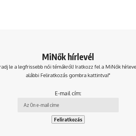
MiNők hírlevél
dj le a legfrissebb női témákról! Iratkozz fel a MiNők hírlev
alábbi Feliratkozás gombra kattintva!"
E-mail cím: