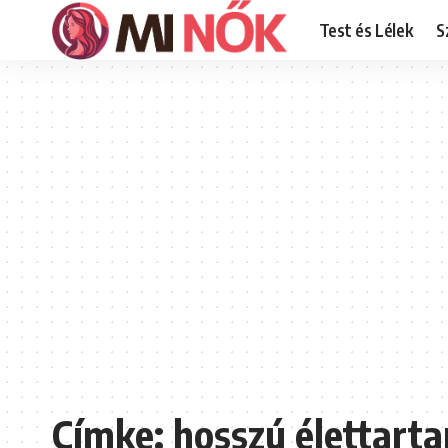
Test és Lélek
S
Címke:
hosszú élettart