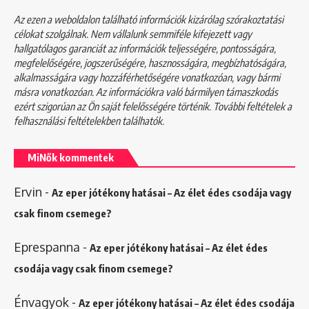
Az ezen a weboldalon található információk kizárólag szórakoztatási
célokat szolgálnak. Nem vállalunk semmiféle kifejezett vagy
hallgatólagos garanciát az információk teljességére, pontosságára,
megfelelőségére, jogszerűségére, hasznosságára, megbízhatóságára,
alkalmasságára vagy hozzáférhetőségére vonatkozóan, vagy bármi
másra vonatkozóan. Az információkra való bármilyen támaszkodás
ezért szigorúan az Ön saját felelősségére történik. További feltételek a
felhasználási feltételekben
találhatók.
MiNők kommentek
Ervin
-
Az eper jótékony hatásai – Az élet édes csodája vagy
csak finom csemege?
Eprespanna
-
Az eper jótékony hatásai – Az élet édes
csodája vagy csak finom csemege?
Énvagyok
-
Az eper jótékony hatásai – Az élet édes csodája