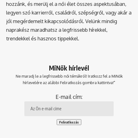
hozzánk, és merülj el a női élet összes aspektusában,
legyen szó karrierről, családról, szépségről, vagy akár a
jól megérdemelt kikapcsolódásról. Velünk mindig
naprakész maradhatsz a legfrissebb hírekkel,
trendekkel és hasznos tippekkel.
MiNők hírlevél
Ne maradj le a legfrissebb női témákról! Iratkozz fel a MiNők
hírlevelére az alábbi Feliratkozás gombra kattintva!"
E-mail cím: