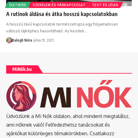
ÉLETMÓD
SZERELEM ÉS PÁRKAPCSOLAT
TEST ÉS LÉLEK
A rutinok áldása és átka hosszú kapcsolatokban
A hosszú távú kapcsolatok természetrajza egy folyamatosan
változó tájképhez hasonlítható. Az kezdeti
…
Balogh Nóra
július 19, 2025
MiNők.hu
Üdvözlünk a Mi Nők oldalon, ahol mindent megtalálsz,
ami nőknek való! Felfedezhetsz tanácsokat és
ajánlókat különleges témakörökben. Csatlakozz