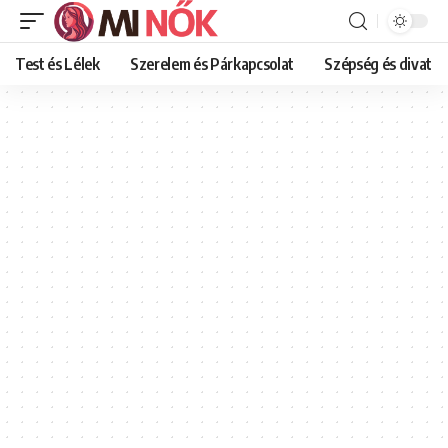
Test és Lélek
Szerelem és Párkapcsolat
Szépség és divat