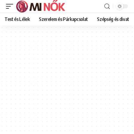
Test és Lélek
Szerelem és Párkapcsolat
Szépség és divat