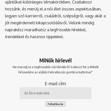
ajánlókat különleges témakörökben. Csatlakozz
hozzánk, és merülj el a női élet összes aspektusában,
legyen szó karrierről, családról, szépségről, vagy akár a
jól megérdemelt kikapcsolódásról. Velünk mindig
naprakész maradhatsz a legfrissebb hírekkel,
trendekkel és hasznos tippekkel.
MiNők hírlevél
Ne maradj le a legfrissebb női témákról! Iratkozz fel a MiNők
hírlevelére az alábbi Feliratkozás gombra kattintva!"
E-mail cím: