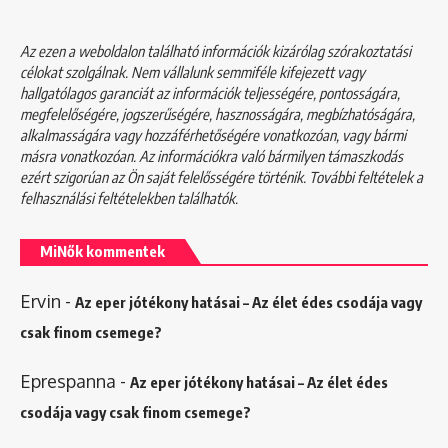
Az ezen a weboldalon található információk kizárólag szórakoztatási
célokat szolgálnak. Nem vállalunk semmiféle kifejezett vagy
hallgatólagos garanciát az információk teljességére, pontosságára,
megfelelőségére, jogszerűségére, hasznosságára, megbízhatóságára,
alkalmasságára vagy hozzáférhetőségére vonatkozóan, vagy bármi
másra vonatkozóan. Az információkra való bármilyen támaszkodás
ezért szigorúan az Ön saját felelősségére történik. További feltételek a
felhasználási feltételekben
találhatók.
MiNők kommentek
Ervin
-
Az eper jótékony hatásai – Az élet édes csodája vagy
csak finom csemege?
Eprespanna
-
Az eper jótékony hatásai – Az élet édes
csodája vagy csak finom csemege?