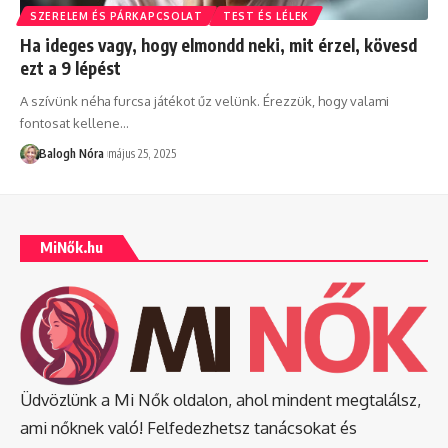
SZERELEM ÉS PÁRKAPCSOLAT
TEST ÉS LÉLEK
Ha ideges vagy, hogy elmondd neki, mit érzel, kövesd
ezt a 9 lépést
A szívünk néha furcsa játékot űz velünk. Érezzük, hogy valami
fontosat kellene
…
Balogh Nóra
május 25, 2025
MiNők.hu
Üdvözlünk a Mi Nők oldalon, ahol mindent megtalálsz,
ami nőknek való! Felfedezhetsz tanácsokat és