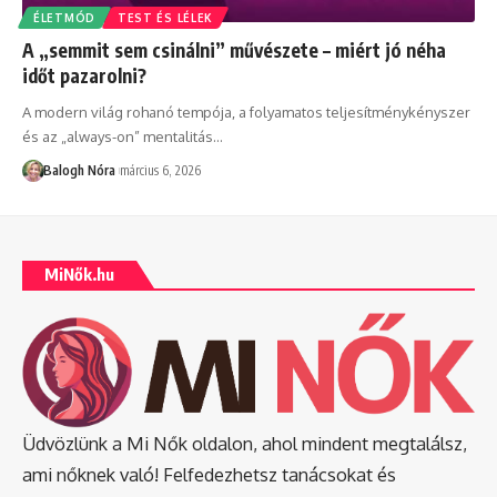
ÉLETMÓD
TEST ÉS LÉLEK
A „semmit sem csinálni” művészete – miért jó néha
időt pazarolni?
A modern világ rohanó tempója, a folyamatos teljesítménykényszer
és az „always-on” mentalitás
…
Balogh Nóra
március 6, 2026
MiNők.hu
Üdvözlünk a Mi Nők oldalon, ahol mindent megtalálsz,
ami nőknek való! Felfedezhetsz tanácsokat és