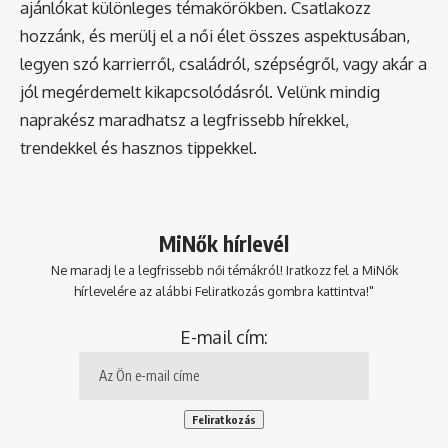
ajánlókat különleges témakörökben. Csatlakozz
hozzánk, és merülj el a női élet összes aspektusában,
legyen szó karrierről, családról, szépségről, vagy akár a
jól megérdemelt kikapcsolódásról. Velünk mindig
naprakész maradhatsz a legfrissebb hírekkel,
trendekkel és hasznos tippekkel.
MiNők hírlevél
Ne maradj le a legfrissebb női témákról! Iratkozz fel a MiNők
hírlevelére az alábbi Feliratkozás gombra kattintva!"
E-mail cím: