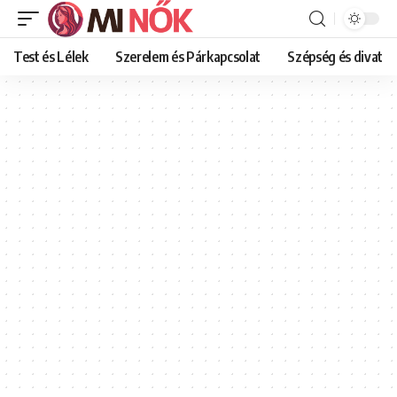
Test és Lélek
Szerelem és Párkapcsolat
Szépség és divat