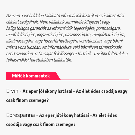
Az ezen a weboldalon található információk kizárólag szórakoztatási
célokat szolgálnak. Nem vállalunk semmiféle kifejezett vagy
hallgatólagos garanciát az információk teljességére, pontosságára,
megfelelőségére, jogszerűségére, hasznosságára, megbízhatóságára,
alkalmasságára vagy hozzáférhetőségére vonatkozóan, vagy bármi
másra vonatkozóan. Az információkra való bármilyen támaszkodás
ezért szigorúan az Ön saját felelősségére történik. További feltételek a
felhasználási feltételekben
találhatók.
MiNők kommentek
Ervin
-
Az eper jótékony hatásai – Az élet édes csodája vagy
csak finom csemege?
Eprespanna
-
Az eper jótékony hatásai – Az élet édes
csodája vagy csak finom csemege?