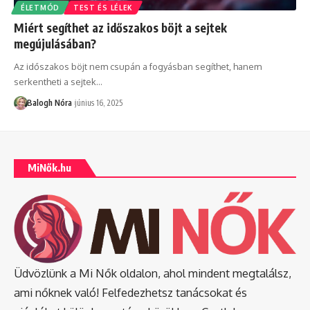
ÉLETMÓD
TEST ÉS LÉLEK
Miért segíthet az időszakos böjt a sejtek
megújulásában?
Az időszakos böjt nem csupán a fogyásban segíthet, hanem
serkentheti a sejtek
…
Balogh Nóra
június 16, 2025
MiNők.hu
Üdvözlünk a Mi Nők oldalon, ahol mindent megtalálsz,
ami nőknek való! Felfedezhetsz tanácsokat és