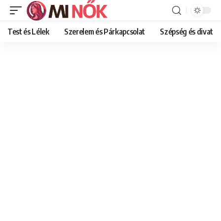
Test és Lélek
Szerelem és Párkapcsolat
Szépség és divat