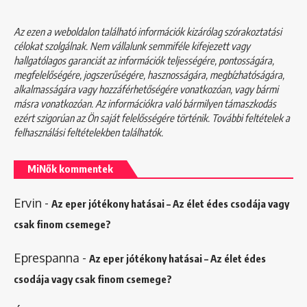
Az ezen a weboldalon található információk kizárólag szórakoztatási
célokat szolgálnak. Nem vállalunk semmiféle kifejezett vagy
hallgatólagos garanciát az információk teljességére, pontosságára,
megfelelőségére, jogszerűségére, hasznosságára, megbízhatóságára,
alkalmasságára vagy hozzáférhetőségére vonatkozóan, vagy bármi
másra vonatkozóan. Az információkra való bármilyen támaszkodás
ezért szigorúan az Ön saját felelősségére történik. További feltételek a
felhasználási feltételekben
találhatók.
MiNők kommentek
Ervin
-
Az eper jótékony hatásai – Az élet édes csodája vagy
csak finom csemege?
Eprespanna
-
Az eper jótékony hatásai – Az élet édes
csodája vagy csak finom csemege?