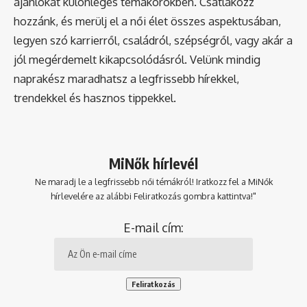
ajánlókat különleges témakörökben. Csatlakozz
hozzánk, és merülj el a női élet összes aspektusában,
legyen szó karrierről, családról, szépségről, vagy akár a
jól megérdemelt kikapcsolódásról. Velünk mindig
naprakész maradhatsz a legfrissebb hírekkel,
trendekkel és hasznos tippekkel.
MiNők hírlevél
Ne maradj le a legfrissebb női témákról! Iratkozz fel a MiNők
hírlevelére az alábbi Feliratkozás gombra kattintva!"
E-mail cím: