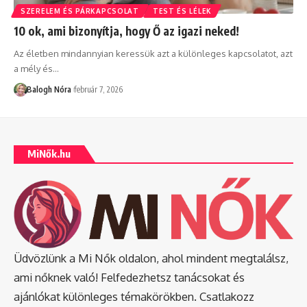
SZERELEM ÉS PÁRKAPCSOLAT
TEST ÉS LÉLEK
10 ok, ami bizonyítja, hogy Ő az igazi neked!
Az életben mindannyian keressük azt a különleges kapcsolatot, azt
a mély és
…
Balogh Nóra
február 7, 2026
MiNők.hu
Üdvözlünk a Mi Nők oldalon, ahol mindent megtalálsz,
ami nőknek való! Felfedezhetsz tanácsokat és
ajánlókat különleges témakörökben. Csatlakozz