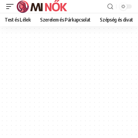
Test és Lélek
Szerelem és Párkapcsolat
Szépség és divat