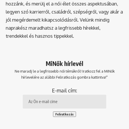
hozzánk, és merülj el a női élet összes aspektusában,
legyen szó karrierről, családról, szépségről, vagy akár a
jól megérdemelt kikapcsolódásról. Velünk mindig
naprakész maradhatsz a legfrissebb hírekkel,
trendekkel és hasznos tippekkel.
MiNők hírlevél
Ne maradj le a legfrissebb női témákról! Iratkozz fel a MiNők
hírlevelére az alábbi Feliratkozás gombra kattintva!"
E-mail cím: