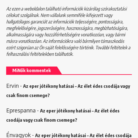
Az ezen a weboldalon található információk kizárólag szórakoztatási
célokat szolgálnak. Nem vállalunk semmiféle kifejezett vagy
hallgatólagos garanciát az információk teljességére, pontosságára,
megfelelőségére, jogszerűségére, hasznosságára, megbízhatóságára,
alkalmasságára vagy hozzáférhetőségére vonatkozóan, vagy bármi
másra vonatkozóan. Az információkra való bármilyen támaszkodás
ezért szigorúan az Ön saját felelősségére történik. További feltételek a
felhasználási feltételekben
találhatók.
MiNők kommentek
Ervin
-
Az eper jótékony hatásai – Az élet édes csodája vagy
csak finom csemege?
Eprespanna
-
Az eper jótékony hatásai – Az élet édes
csodája vagy csak finom csemege?
Énvagyok
-
Az eper jótékony hatásai – Az élet édes csodája