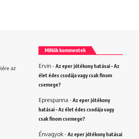
MiNők kommentek
Ervin
-
Az eper jótékony hatásai – Az
elére az
élet édes csodája vagy csak finom
csemege?
Eprespanna
-
Az eper jótékony
hatásai – Az élet édes csodája vagy
csak finom csemege?
Énvagyok
-
Az eper jótékony hatásai