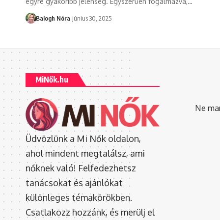
egyre gyakoribb jelenség. Egyszerűen fogalmazva,
…
Balogh Nóra
június 30, 2025
MiNők.hu
Ne mara
Üdvözlünk a Mi Nők oldalon,
ahol mindent megtalálsz, ami
nőknek való! Felfedezhetsz
tanácsokat és ajánlókat
különleges témakörökben.
Csatlakozz hozzánk, és merülj el