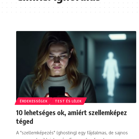
ÉRDEKESSÉGEK
TEST ÉS LÉLEK
10 lehetséges ok, amiért szellemképez
téged
A "szellemképezés" (ghosting) egy fájdalmas, de sajnos