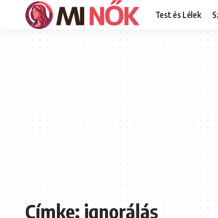
Test és Lélek
S
Címke:
ignorálás