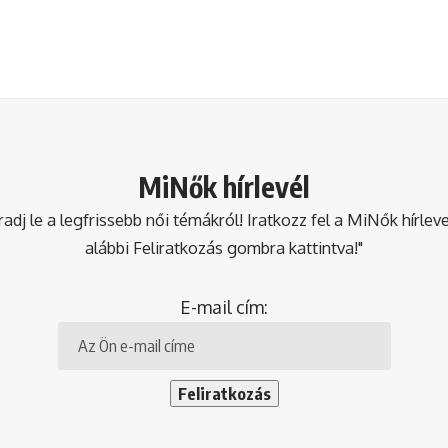
MiNők hírlevél
dj le a legfrissebb női témákról! Iratkozz fel a MiNők hírlev
alábbi Feliratkozás gombra kattintva!"
E-mail cím: