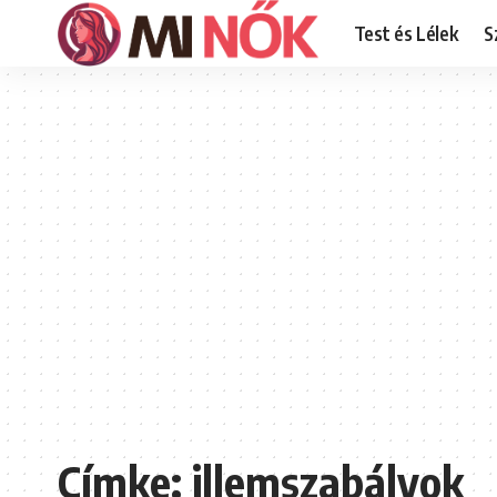
Test és Lélek
S
Címke:
illemszabályok