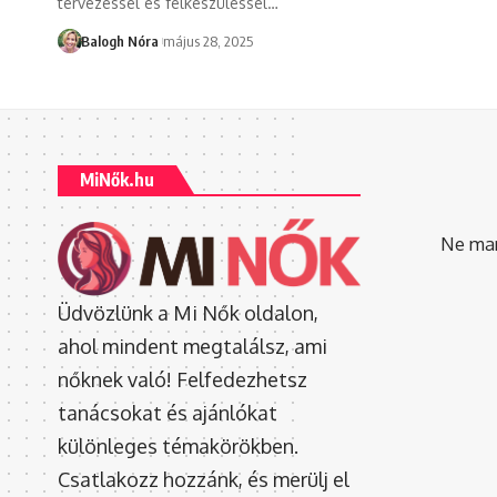
tervezéssel és felkészüléssel
…
Balogh Nóra
május 28, 2025
MiNők.hu
Ne mara
Üdvözlünk a Mi Nők oldalon,
ahol mindent megtalálsz, ami
nőknek való! Felfedezhetsz
tanácsokat és ajánlókat
különleges témakörökben.
Csatlakozz hozzánk, és merülj el