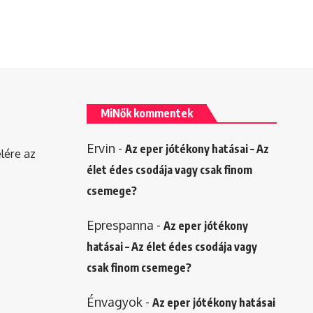
MiNők kommentek
Ervin
-
Az eper jótékony hatásai – Az
elére az
élet édes csodája vagy csak finom
csemege?
Eprespanna
-
Az eper jótékony
hatásai – Az élet édes csodája vagy
csak finom csemege?
Énvagyok
-
Az eper jótékony hatásai