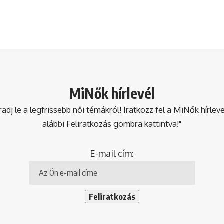
MiNők hírlevél
dj le a legfrissebb női témákról! Iratkozz fel a MiNők hírlev
alábbi Feliratkozás gombra kattintva!"
E-mail cím: