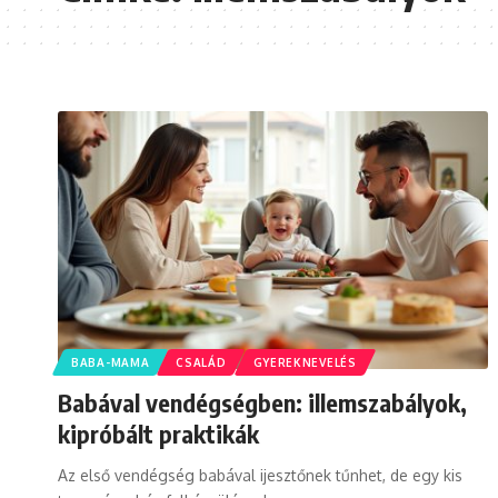
BABA-MAMA
CSALÁD
GYEREKNEVELÉS
Babával vendégségben: illemszabályok,
kipróbált praktikák
Az első vendégség babával ijesztőnek tűnhet, de egy kis