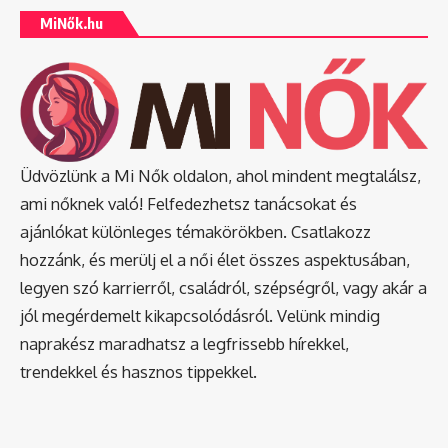
MiNők.hu
Üdvözlünk a Mi Nők oldalon, ahol mindent megtalálsz,
ami nőknek való! Felfedezhetsz tanácsokat és
ajánlókat különleges témakörökben. Csatlakozz
hozzánk, és merülj el a női élet összes aspektusában,
legyen szó karrierről, családról, szépségről, vagy akár a
jól megérdemelt kikapcsolódásról. Velünk mindig
naprakész maradhatsz a legfrissebb hírekkel,
trendekkel és hasznos tippekkel.