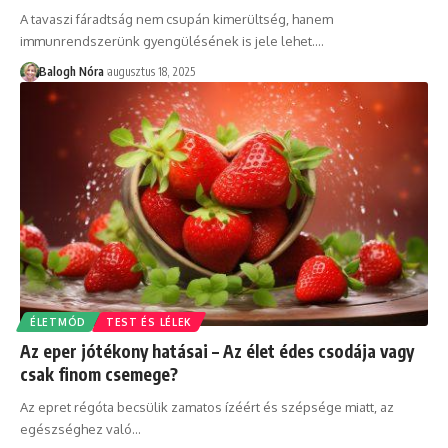
A tavaszi fáradtság nem csupán kimerültség, hanem
immunrendszerünk gyengülésének is jele lehet.
…
Balogh Nóra
augusztus 18, 2025
ÉLETMÓD
TEST ÉS LÉLEK
Az eper jótékony hatásai – Az élet édes csodája vagy
csak finom csemege?
Az epret régóta becsülik zamatos ízéért és szépsége miatt, az
egészséghez való
…