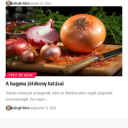
Balogh Nóra
január 25, 2024
TEST ÉS LÉLEK
A hagyma jótékony hatásai
Sokan ismerjük a hagymát, mint az ételkészítés egyik alapvető
összetevőjét. De vajon
…
Balogh Nóra
augusztus 15, 2023