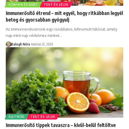
KONYHA ÉS KERT
TEST ÉS LÉLEK
Immunerősítő étrend – mit egyél, hogy ritkábban legyél
beteg és gyorsabban gyógyulj
Az immunrendszerünk egy csodálatos, kifinomult hálózat, amely
nap mint nap védelmez minket
…
Balogh Nóra
március 12, 2026
ÉLETMÓD
TEST ÉS LÉLEK
Immunerősítő tippek tavaszra – kívül-belül feltöltve