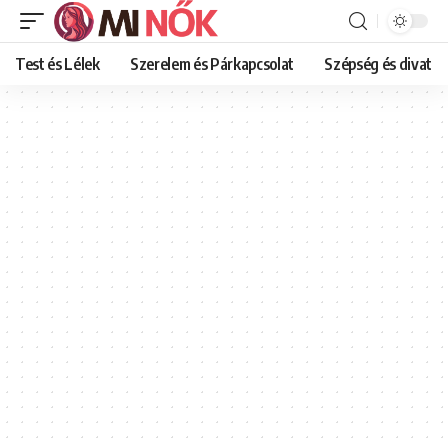
Test és Lélek
Szerelem és Párkapcsolat
Szépség és divat