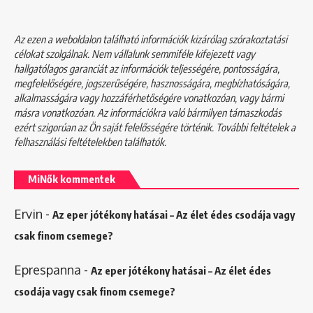
Az ezen a weboldalon található információk kizárólag szórakoztatási
célokat szolgálnak. Nem vállalunk semmiféle kifejezett vagy
hallgatólagos garanciát az információk teljességére, pontosságára,
megfelelőségére, jogszerűségére, hasznosságára, megbízhatóságára,
alkalmasságára vagy hozzáférhetőségére vonatkozóan, vagy bármi
másra vonatkozóan. Az információkra való bármilyen támaszkodás
ezért szigorúan az Ön saját felelősségére történik. További feltételek a
felhasználási feltételekben
találhatók.
MiNők kommentek
Ervin
-
Az eper jótékony hatásai – Az élet édes csodája vagy
csak finom csemege?
Eprespanna
-
Az eper jótékony hatásai – Az élet édes
csodája vagy csak finom csemege?