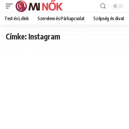
Test és Lélek
Szerelem és Párkapcsolat
Szépség és divat
Címke:
Instagram