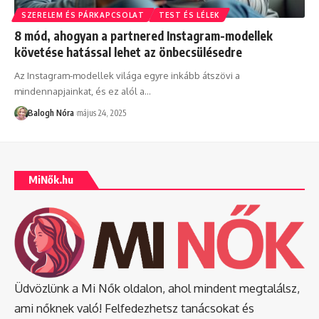
SZERELEM ÉS PÁRKAPCSOLAT
TEST ÉS LÉLEK
8 mód, ahogyan a partnered Instagram-modellek
követése hatással lehet az önbecsülésedre
Az Instagram-modellek világa egyre inkább átszövi a
mindennapjainkat, és ez alól a
…
Balogh Nóra
május 24, 2025
MiNők.hu
Üdvözlünk a Mi Nők oldalon, ahol mindent megtalálsz,
ami nőknek való! Felfedezhetsz tanácsokat és