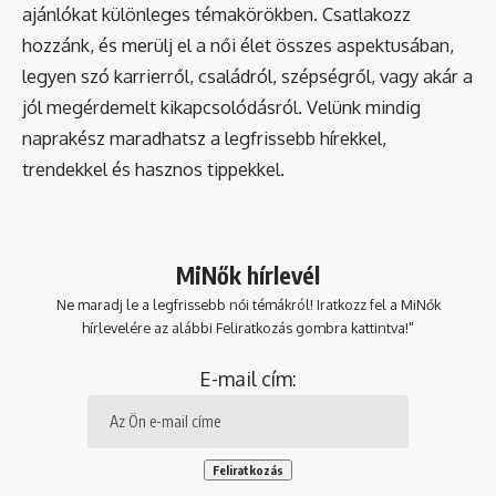
ajánlókat különleges témakörökben. Csatlakozz
hozzánk, és merülj el a női élet összes aspektusában,
legyen szó karrierről, családról, szépségről, vagy akár a
jól megérdemelt kikapcsolódásról. Velünk mindig
naprakész maradhatsz a legfrissebb hírekkel,
trendekkel és hasznos tippekkel.
MiNők hírlevél
Ne maradj le a legfrissebb női témákról! Iratkozz fel a MiNők
hírlevelére az alábbi Feliratkozás gombra kattintva!"
E-mail cím: