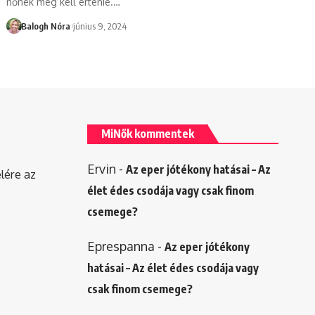
nőnek meg kell értenie.
…
Balogh Nóra
június 9, 2024
MiNők kommentek
Ervin
-
Az eper jótékony hatásai – Az
elére az
élet édes csodája vagy csak finom
csemege?
Eprespanna
-
Az eper jótékony
hatásai – Az élet édes csodája vagy
csak finom csemege?