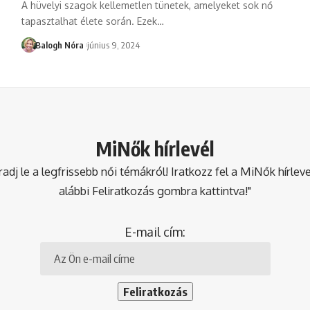
A hüvelyi szagok kellemetlen tünetek, amelyeket sok nő
tapasztalhat élete során. Ezek
…
Balogh Nóra
június 9, 2024
MiNők hírlevél
dj le a legfrissebb női témákról! Iratkozz fel a MiNők hírlev
alábbi Feliratkozás gombra kattintva!"
E-mail cím: