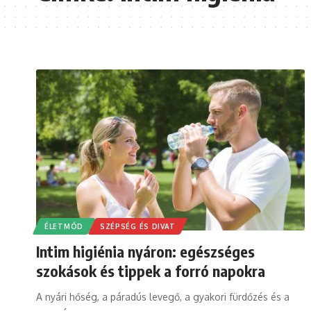
ÉLETMÓD
SZÉPSÉG ÉS DIVAT
Intim higiénia nyáron: egészséges
szokások és tippek a forró napokra
A nyári hőség, a páradús levegő, a gyakori fürdőzés és a