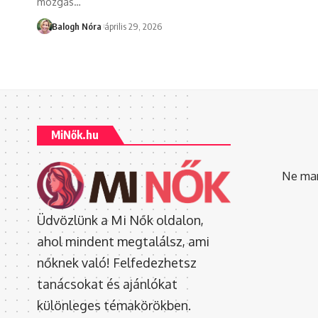
mozgás
…
Balogh Nóra
április 29, 2026
MiNők.hu
Ne mara
Üdvözlünk a Mi Nők oldalon,
ahol mindent megtalálsz, ami
nőknek való! Felfedezhetsz
tanácsokat és ajánlókat
különleges témakörökben.