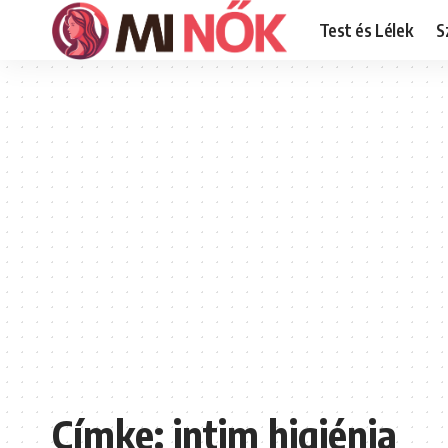
Test és Lélek
S
Címke:
intim higiénia