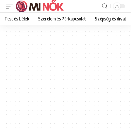
Test és Lélek
Szerelem és Párkapcsolat
Szépség és divat