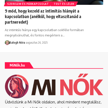
SZERELEM ÉS PÁRKAPCSOLAT
TEST ÉS LÉLEK
9 mód, hogy kezeld az intimitás hiányát a
kapcsolatban (anélkül, hogy eltaszítanád a
partneredet)
Az intimitás hiánya egy kapcsolatban sokféle formában
megnyilvánulhat, és fontos megérteni a
…
Balogh Nóra
augusztus 26, 2025
MiNők.hu
Üdvözlünk a Mi Nők oldalon, ahol mindent megtalálsz,