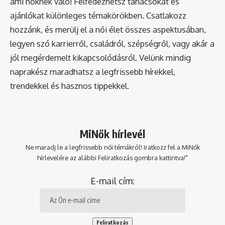
ami nőknek való! Felfedezhetsz tanácsokat és
ajánlókat különleges témakörökben. Csatlakozz
hozzánk, és merülj el a női élet összes aspektusában,
legyen szó karrierről, családról, szépségről, vagy akár a
jól megérdemelt kikapcsolódásról. Velünk mindig
naprakész maradhatsz a legfrissebb hírekkel,
trendekkel és hasznos tippekkel.
MiNők hírlevél
Ne maradj le a legfrissebb női témákról! Iratkozz fel a MiNők
hírlevelére az alábbi Feliratkozás gombra kattintva!"
E-mail cím: