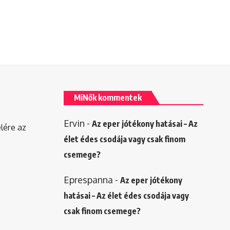
MiNők kommentek
Ervin
-
Az eper jótékony hatásai – Az
elére az
élet édes csodája vagy csak finom
csemege?
Eprespanna
-
Az eper jótékony
hatásai – Az élet édes csodája vagy
csak finom csemege?