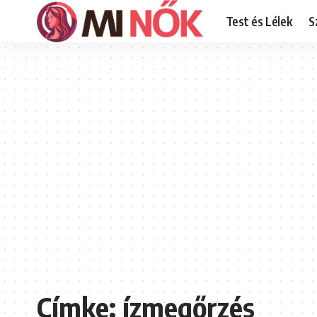
Test és Lélek
S
Címke:
ízmegőrzés