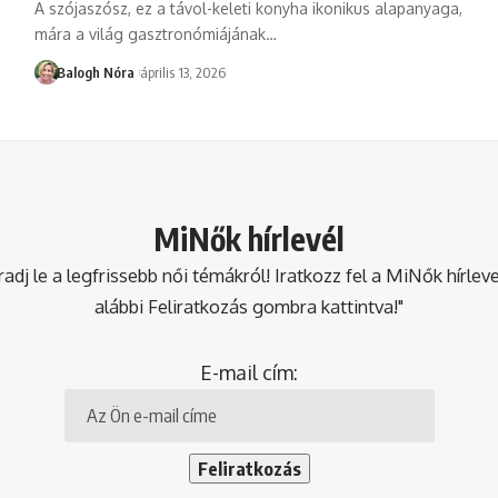
A szójaszósz, ez a távol-keleti konyha ikonikus alapanyaga,
mára a világ gasztronómiájának
…
Balogh Nóra
április 13, 2026
MiNők hírlevél
dj le a legfrissebb női témákról! Iratkozz fel a MiNők hírlev
alábbi Feliratkozás gombra kattintva!"
E-mail cím: