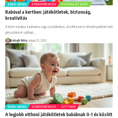
BABA-MAMA
GYEREKNEVELÉS
KONYHA ÉS KERT
Babával a kertben: játékötletek, biztonság,
kreativitás
A kert a baba számára egy csodálatos, érzékszervi élményekkel teli
játszótérré válhat.
…
Balogh Nóra
május 25, 2025
BABA-MAMA
GYEREKNEVELÉS
OTTHON
A legjobb otthoni játékötletek babáknak 0-1 év között