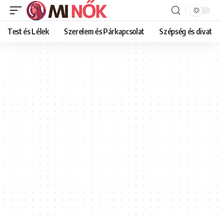
Test és Lélek
Szerelem és Párkapcsolat
Szépség és divat