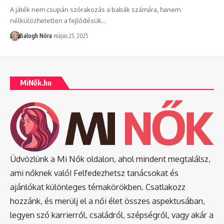
A játék nem csupán szórakozás a babák számára, hanem
nélkülözhetetlen a fejlődésük
…
Balogh Nóra
május 25, 2025
MiNők.hu
Üdvözlünk a Mi Nők oldalon, ahol mindent megtalálsz,
ami nőknek való! Felfedezhetsz tanácsokat és
ajánlókat különleges témakörökben. Csatlakozz
hozzánk, és merülj el a női élet összes aspektusában,
legyen szó karrierről, családról, szépségről, vagy akár a