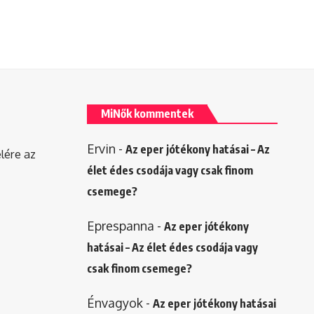
MiNők kommentek
Ervin
-
Az eper jótékony hatásai – Az
elére az
élet édes csodája vagy csak finom
csemege?
Eprespanna
-
Az eper jótékony
hatásai – Az élet édes csodája vagy
csak finom csemege?
Énvagyok
-
Az eper jótékony hatásai