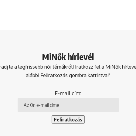
MiNők hírlevél
dj le a legfrissebb női témákról! Iratkozz fel a MiNők hírlev
alábbi Feliratkozás gombra kattintva!"
E-mail cím: