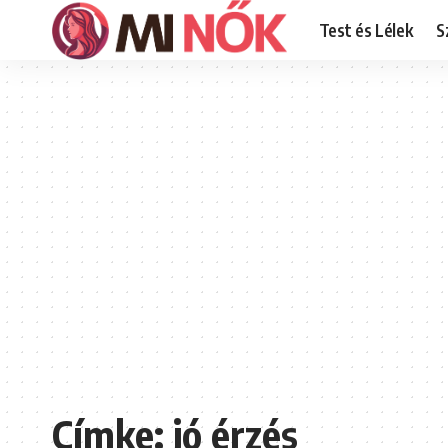
Test és Lélek
S
Címke:
jó érzés