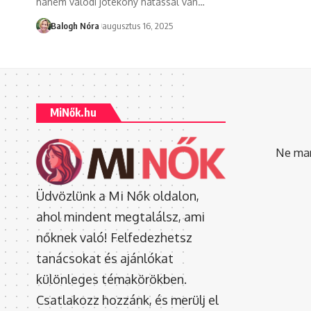
hanem valódi jótékony hatással van
…
Balogh Nóra
augusztus 16, 2025
MiNők.hu
Ne mara
Üdvözlünk a Mi Nők oldalon,
ahol mindent megtalálsz, ami
nőknek való! Felfedezhetsz
tanácsokat és ajánlókat
különleges témakörökben.
Csatlakozz hozzánk, és merülj el