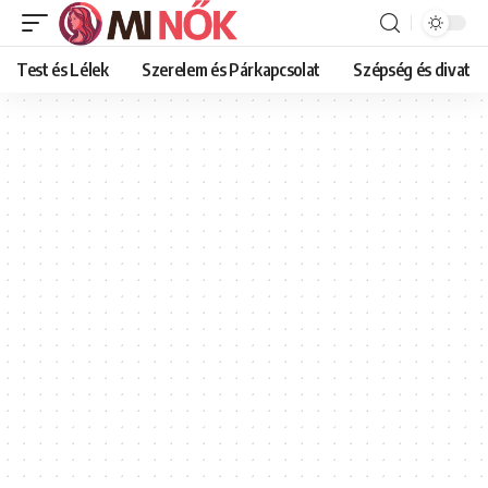
Test és Lélek
Szerelem és Párkapcsolat
Szépség és divat