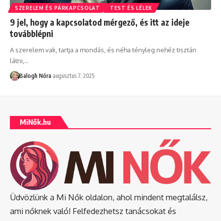
SZERELEM ÉS PÁRKAPCSOLAT
TEST ÉS LÉLEK
9 jel, hogy a kapcsolatod mérgező, és itt az ideje
továbblépni
A szerelem vak, tartja a mondás, és néha tényleg nehéz tisztán
látni,
…
Balogh Nóra
augusztus 7, 2025
MiNők.hu
Üdvözlünk a Mi Nők oldalon, ahol mindent megtalálsz,
ami nőknek való! Felfedezhetsz tanácsokat és