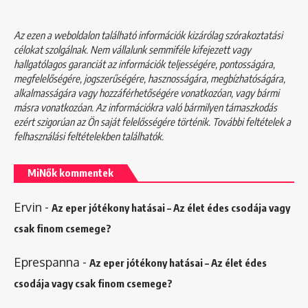
Az ezen a weboldalon található információk kizárólag szórakoztatási
célokat szolgálnak. Nem vállalunk semmiféle kifejezett vagy
hallgatólagos garanciát az információk teljességére, pontosságára,
megfelelőségére, jogszerűségére, hasznosságára, megbízhatóságára,
alkalmasságára vagy hozzáférhetőségére vonatkozóan, vagy bármi
másra vonatkozóan. Az információkra való bármilyen támaszkodás
ezért szigorúan az Ön saját felelősségére történik. További feltételek a
felhasználási feltételekben
találhatók.
MiNők kommentek
Ervin
-
Az eper jótékony hatásai – Az élet édes csodája vagy
csak finom csemege?
Eprespanna
-
Az eper jótékony hatásai – Az élet édes
csodája vagy csak finom csemege?