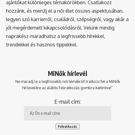
ajánlókat különleges témakörökben. Csatlakozz
hozzánk, és merülj el a női élet összes aspektusában,
legyen szó karrierről, családról, szépségről, vagy akár a
jól megérdemelt kikapcsolódásról. Velünk mindig
naprakész maradhatsz a legfrissebb hírekkel,
trendekkel és hasznos tippekkel.
MiNők hírlevél
Ne maradj le a legfrissebb női témákról! Iratkozz fel a MiNők
hírlevelére az alábbi Feliratkozás gombra kattintva!"
E-mail cím: