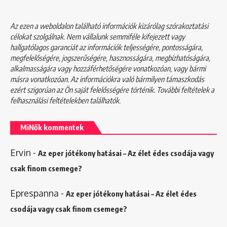
Az ezen a weboldalon található információk kizárólag szórakoztatási
célokat szolgálnak. Nem vállalunk semmiféle kifejezett vagy
hallgatólagos garanciát az információk teljességére, pontosságára,
megfelelőségére, jogszerűségére, hasznosságára, megbízhatóságára,
alkalmasságára vagy hozzáférhetőségére vonatkozóan, vagy bármi
másra vonatkozóan. Az információkra való bármilyen támaszkodás
ezért szigorúan az Ön saját felelősségére történik. További feltételek a
felhasználási feltételekben
találhatók.
MiNők kommentek
Ervin
-
Az eper jótékony hatásai – Az élet édes csodája vagy
csak finom csemege?
Eprespanna
-
Az eper jótékony hatásai – Az élet édes
csodája vagy csak finom csemege?