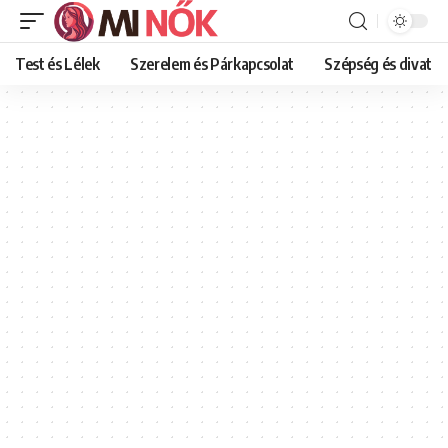
Test és Lélek
Szerelem és Párkapcsolat
Szépség és divat