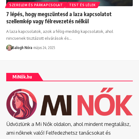
SZERELEM ÉS PÁRKAPCSOLAT
TEST ÉS LÉLEK
7 lépés, hogy megszüntesd a laza kapcsolatot
szellemkép vagy félrevezetés nélkül
A laza kapcsolatok, azok a félig-meddig kapcsolatok, ahol
nincsenek tisztázott elvárások és
…
Balogh Nóra
május 24, 2025
MiNők.hu
Üdvözlünk a Mi Nők oldalon, ahol mindent megtalálsz,
ami nőknek való! Felfedezhetsz tanácsokat és