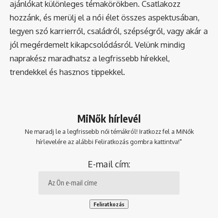
ajánlókat különleges témakörökben. Csatlakozz
hozzánk, és merülj el a női élet összes aspektusában,
legyen szó karrierről, családról, szépségről, vagy akár a
jól megérdemelt kikapcsolódásról. Velünk mindig
naprakész maradhatsz a legfrissebb hírekkel,
trendekkel és hasznos tippekkel.
MiNők hírlevél
Ne maradj le a legfrissebb női témákról! Iratkozz fel a MiNők
hírlevelére az alábbi Feliratkozás gombra kattintva!"
E-mail cím: