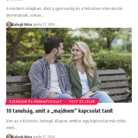
A modern világban, ahol a gyorsaság és a felszínes interakciók
dominálnak, sokan
…
Balogh Nóra
április 27, 2026
SZERELEM ÉS PÁRKAPCSOLAT
TEST ÉS LÉLEK
10 tanulság, amit a „majdnem” kapcsolat tanít
Van az a különös, lebegő állapot, amikor egy kapcsolat már több,
mint
…
Balogh Nóra
április 17, 2026