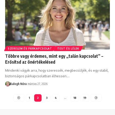
SZERELEM ÉS PÁRKAPCSOLAT
TEST ÉS LÉLEK
Többre vagy érdemes, mint egy „talán kapcsolat” –
Erősítsd az önértékelésed
Mindenki vágyik arra, hogy szeressék, megbecsüljék, és egy stabil,
biztonságos párkapcsolatban élhessen.
…
Balogh Nóra
március 27, 2026
1
2
3
4
…
18
19