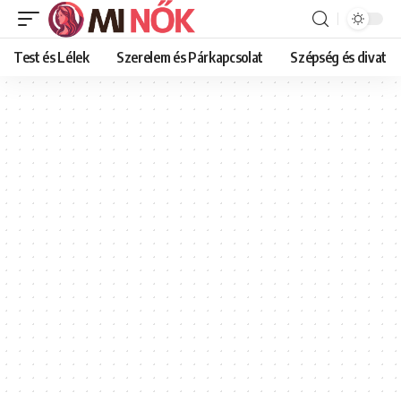
Test és Lélek
Szerelem és Párkapcsolat
Szépség és divat