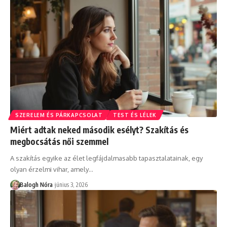
SZERELEM ÉS PÁRKAPCSOLAT
TEST ÉS LÉLEK
Miért adtak neked második esélyt? Szakítás és
megbocsátás női szemmel
A szakítás egyike az élet legfájdalmasabb tapasztalatainak, egy
olyan érzelmi vihar, amely
…
Balogh Nóra
június 3, 2026