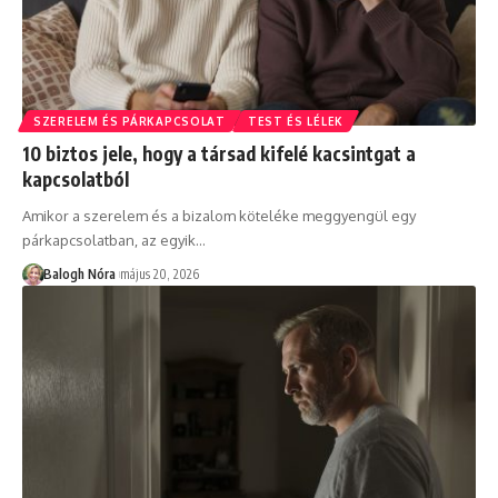
SZERELEM ÉS PÁRKAPCSOLAT
TEST ÉS LÉLEK
10 biztos jele, hogy a társad kifelé kacsintgat a
kapcsolatból
Amikor a szerelem és a bizalom köteléke meggyengül egy
párkapcsolatban, az egyik
…
Balogh Nóra
május 20, 2026