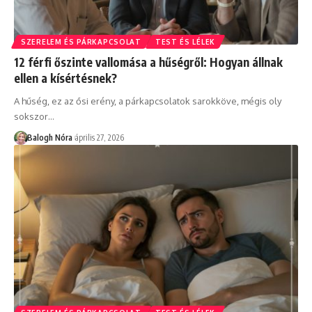
SZERELEM ÉS PÁRKAPCSOLAT
TEST ÉS LÉLEK
12 férfi őszinte vallomása a hűségről: Hogyan állnak
ellen a kísértésnek?
A hűség, ez az ősi erény, a párkapcsolatok sarokköve, mégis oly
sokszor
…
Balogh Nóra
április 27, 2026