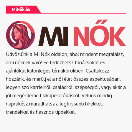
MiNők.hu
Üdvözlünk a Mi Nők oldalon, ahol mindent megtalálsz,
ami nőknek való! Felfedezhetsz tanácsokat és
ajánlókat különleges témakörökben. Csatlakozz
hozzánk, és merülj el a női élet összes aspektusában,
legyen szó karrierről, családról, szépségről, vagy akár a
jól megérdemelt kikapcsolódásról. Velünk mindig
naprakész maradhatsz a legfrissebb hírekkel,
trendekkel és hasznos tippekkel.