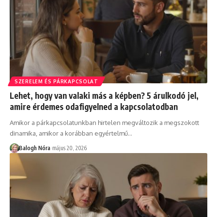
SZERELEM ÉS PÁRKAPCSOLAT
Lehet, hogy van valaki más a képben? 5 árulkodó jel,
amire érdemes odafigyelned a kapcsolatodban
Amikor a párkapcsolatunkban hirtelen megváltozik a megszokott
dinamika, amikor a korábban egyértelmű
…
Balogh Nóra
május 20, 2026