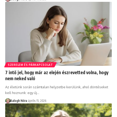
SZERELEM ÉS PÁRKAPCSOLAT
7 intő jel, hogy már az elején észrevetted volna, hogy
nem neked való
Az életünk során számtalan helyzetbe kerülünk, ahol döntéseket
kell hoznunk: egy új
…
Balogh Nóra
április 15, 2026