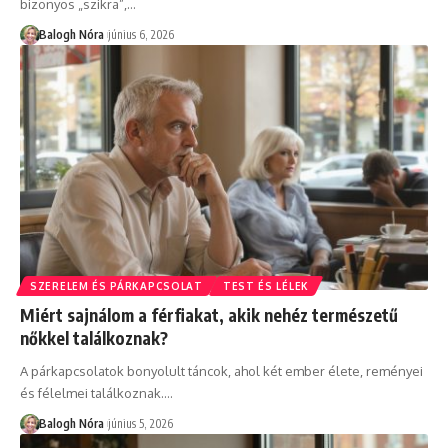
bizonyos „szikra”,
…
Balogh Nóra
június 6, 2026
SZERELEM ÉS PÁRKAPCSOLAT
TEST ÉS LÉLEK
Miért sajnálom a férfiakat, akik nehéz természetű
nőkkel találkoznak?
A párkapcsolatok bonyolult táncok, ahol két ember élete, reményei
és félelmei találkoznak.
…
Balogh Nóra
június 5, 2026