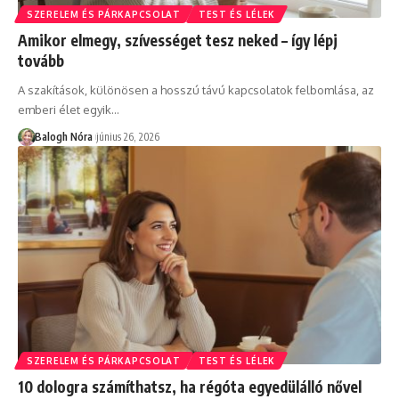
SZERELEM ÉS PÁRKAPCSOLAT
TEST ÉS LÉLEK
Amikor elmegy, szívességet tesz neked – így lépj
tovább
A szakítások, különösen a hosszú távú kapcsolatok felbomlása, az
emberi élet egyik
…
Balogh Nóra
június 26, 2026
SZERELEM ÉS PÁRKAPCSOLAT
TEST ÉS LÉLEK
10 dologra számíthatsz, ha régóta egyedülálló nővel