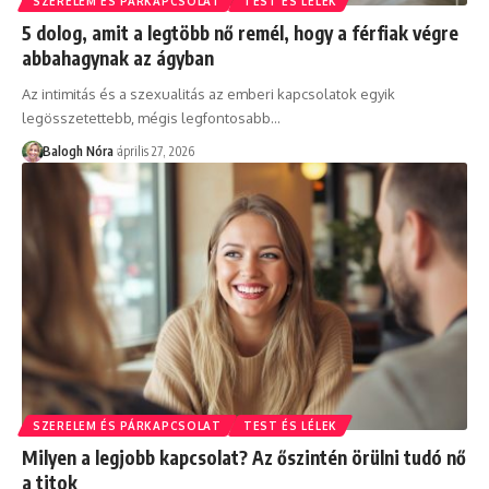
SZERELEM ÉS PÁRKAPCSOLAT
TEST ÉS LÉLEK
5 dolog, amit a legtöbb nő remél, hogy a férfiak végre
abbahagynak az ágyban
Az intimitás és a szexualitás az emberi kapcsolatok egyik
legösszetettebb, mégis legfontosabb
…
Balogh Nóra
április 27, 2026
SZERELEM ÉS PÁRKAPCSOLAT
TEST ÉS LÉLEK
Milyen a legjobb kapcsolat? Az őszintén örülni tudó nő
a titok