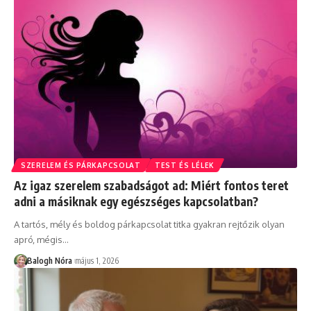
SZERELEM ÉS PÁRKAPCSOLAT
TEST ÉS LÉLEK
Az igaz szerelem szabadságot ad: Miért fontos teret
adni a másiknak egy egészséges kapcsolatban?
A tartós, mély és boldog párkapcsolat titka gyakran rejtőzik olyan
apró, mégis
…
Balogh Nóra
május 1, 2026