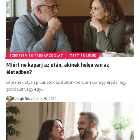
SZERELEM ÉS PÁRKAPCSOLAT
TEST ÉS LÉLEK
Miért ne kaparj az után, akinek helye van az
életedben?
Léteznek olyan pillanatok az életünkben, amikor egy érzés, egy
gondolat vagy egy
…
Balogh Nóra
április 30, 2026