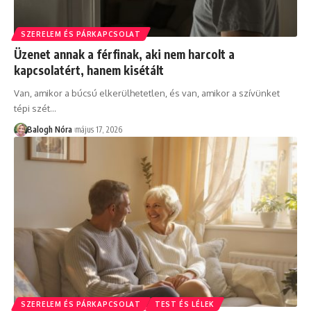
SZERELEM ÉS PÁRKAPCSOLAT
Üzenet annak a férfinak, aki nem harcolt a
kapcsolatért, hanem kisétált
Van, amikor a búcsú elkerülhetetlen, és van, amikor a szívünket
tépi szét
…
Balogh Nóra
május 17, 2026
SZERELEM ÉS PÁRKAPCSOLAT
TEST ÉS LÉLEK