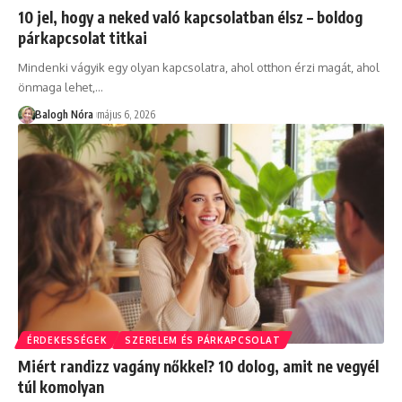
10 jel, hogy a neked való kapcsolatban élsz – boldog
párkapcsolat titkai
Mindenki vágyik egy olyan kapcsolatra, ahol otthon érzi magát, ahol
önmaga lehet,
…
Balogh Nóra
május 6, 2026
ÉRDEKESSÉGEK
SZERELEM ÉS PÁRKAPCSOLAT
Miért randizz vagány nőkkel? 10 dolog, amit ne vegyél
túl komolyan