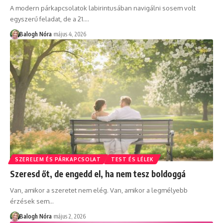
A modern párkapcsolatok labirintusában navigálni sosem volt
egyszerű feladat, de a 21.
…
Balogh Nóra
május 4, 2026
SZERELEM ÉS PÁRKAPCSOLAT
TEST ÉS LÉLEK
Szeresd őt, de engedd el, ha nem tesz boldoggá
Van, amikor a szeretet nem elég. Van, amikor a legmélyebb
érzések sem
…
Balogh Nóra
május 2, 2026