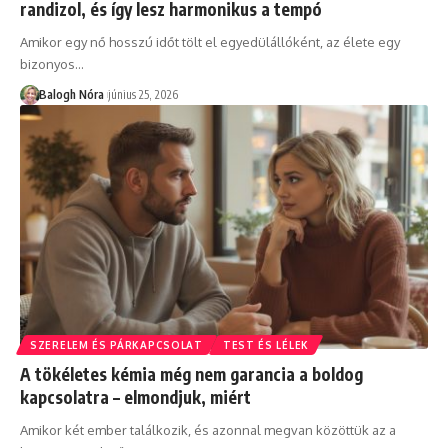
randizol, és így lesz harmonikus a tempó
Amikor egy nő hosszú időt tölt el egyedülállóként, az élete egy
bizonyos
…
Balogh Nóra
június 25, 2026
SZERELEM ÉS PÁRKAPCSOLAT
TEST ÉS LÉLEK
A tökéletes kémia még nem garancia a boldog
kapcsolatra – elmondjuk, miért
Amikor két ember találkozik, és azonnal megvan közöttük az a