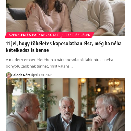
SZERELEM ÉS PÁRKAPCSOLAT
TEST ÉS LÉLEK
11 jel, hogy tökéletes kapcsolatban élsz, még ha néha
kételkedsz is benne
A modern ember életében a párkapcsolatok labirintusa néha
bonyolultabbnak tűnhet, mint valaha.
…
Balogh Nóra
április 28, 2026