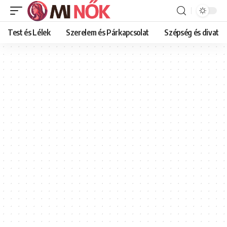
Test és Lélek
Szerelem és Párkapcsolat
Szépség és divat