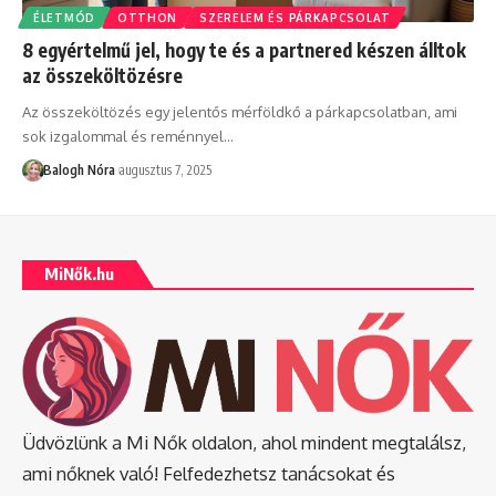
ÉLETMÓD
OTTHON
SZERELEM ÉS PÁRKAPCSOLAT
8 egyértelmű jel, hogy te és a partnered készen álltok
az összeköltözésre
Az összeköltözés egy jelentős mérföldkő a párkapcsolatban, ami
sok izgalommal és reménnyel
…
Balogh Nóra
augusztus 7, 2025
MiNők.hu
Üdvözlünk a Mi Nők oldalon, ahol mindent megtalálsz,
ami nőknek való! Felfedezhetsz tanácsokat és