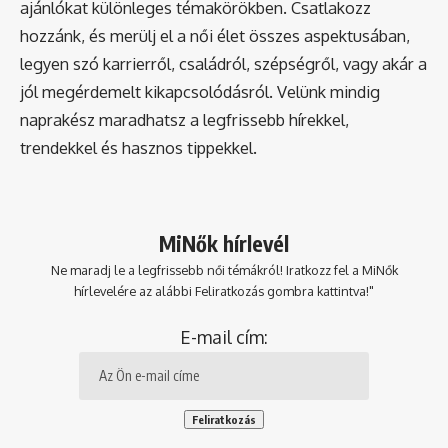
ajánlókat különleges témakörökben. Csatlakozz
hozzánk, és merülj el a női élet összes aspektusában,
legyen szó karrierről, családról, szépségről, vagy akár a
jól megérdemelt kikapcsolódásról. Velünk mindig
naprakész maradhatsz a legfrissebb hírekkel,
trendekkel és hasznos tippekkel.
MiNők hírlevél
Ne maradj le a legfrissebb női témákról! Iratkozz fel a MiNők
hírlevelére az alábbi Feliratkozás gombra kattintva!"
E-mail cím: