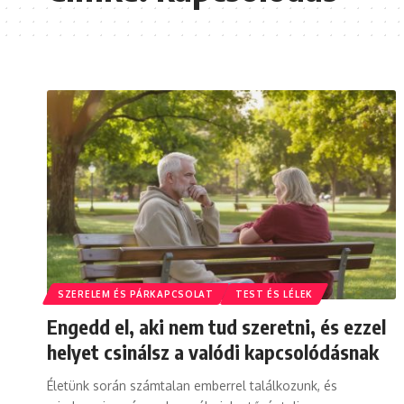
SZERELEM ÉS PÁRKAPCSOLAT
TEST ÉS LÉLEK
Engedd el, aki nem tud szeretni, és ezzel
helyet csinálsz a valódi kapcsolódásnak
Életünk során számtalan emberrel találkozunk, és