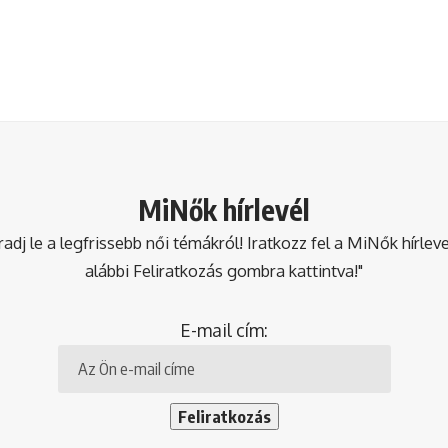
MiNők hírlevél
dj le a legfrissebb női témákról! Iratkozz fel a MiNők hírlev
alábbi Feliratkozás gombra kattintva!"
E-mail cím: