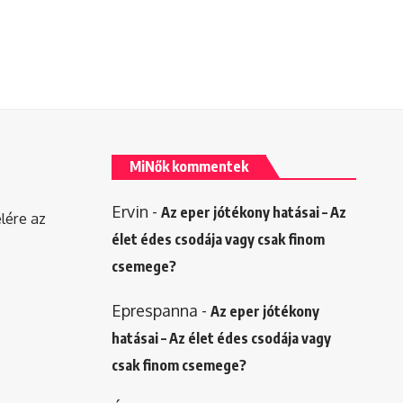
MiNők kommentek
Ervin
-
Az eper jótékony hatásai – Az
elére az
élet édes csodája vagy csak finom
csemege?
Eprespanna
-
Az eper jótékony
hatásai – Az élet édes csodája vagy
csak finom csemege?