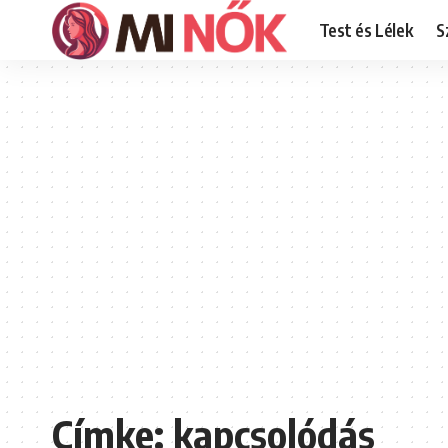
Test és Lélek
S
Címke:
kapcsolódás