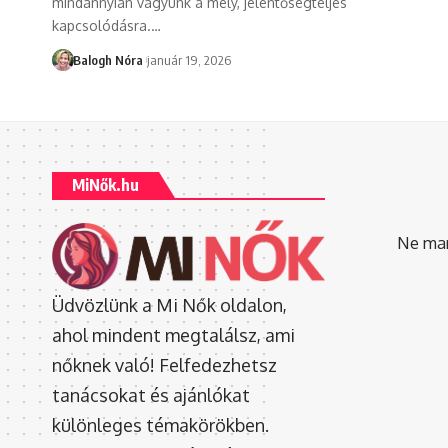
mindannyian vágyunk a mély, jelentőségteljes
kapcsolódásra.
…
Balogh Nóra
január 19, 2026
MiNők.hu
Ne mara
Üdvözlünk a Mi Nők oldalon,
ahol mindent megtalálsz, ami
nőknek való! Felfedezhetsz
tanácsokat és ajánlókat
különleges témakörökben.