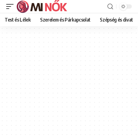
Test és Lélek
Szerelem és Párkapcsolat
Szépség és divat