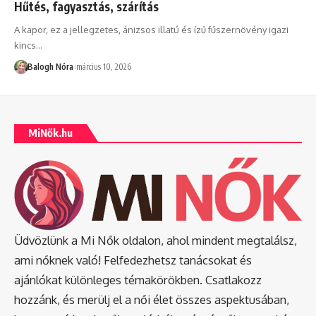
Hűtés, fagyasztás, szárítás
A kapor, ez a jellegzetes, ánizsos illatú és ízű fűszernövény igazi
kincs
…
Balogh Nóra
március 10, 2026
MiNők.hu
Üdvözlünk a Mi Nők oldalon, ahol mindent megtalálsz,
ami nőknek való! Felfedezhetsz tanácsokat és
ajánlókat különleges témakörökben. Csatlakozz
hozzánk, és merülj el a női élet összes aspektusában,