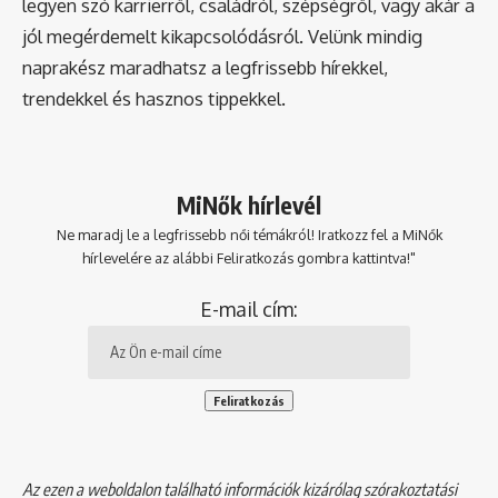
legyen szó karrierről, családról, szépségről, vagy akár a
jól megérdemelt kikapcsolódásról. Velünk mindig
naprakész maradhatsz a legfrissebb hírekkel,
trendekkel és hasznos tippekkel.
MiNők hírlevél
Ne maradj le a legfrissebb női témákról! Iratkozz fel a MiNők
hírlevelére az alábbi Feliratkozás gombra kattintva!"
E-mail cím:
Az ezen a weboldalon található információk kizárólag szórakoztatási