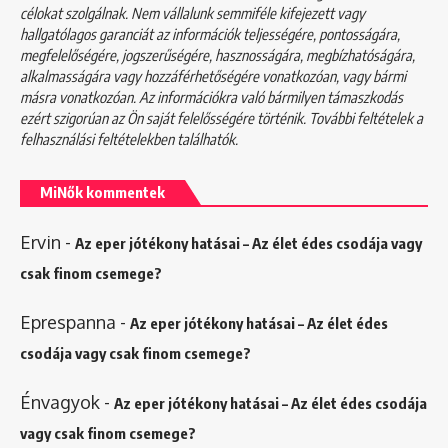
célokat szolgálnak. Nem vállalunk semmiféle kifejezett vagy
hallgatólagos garanciát az információk teljességére, pontosságára,
megfelelőségére, jogszerűségére, hasznosságára, megbízhatóságára,
alkalmasságára vagy hozzáférhetőségére vonatkozóan, vagy bármi
másra vonatkozóan. Az információkra való bármilyen támaszkodás
ezért szigorúan az Ön saját felelősségére történik. További feltételek a
felhasználási feltételekben
találhatók.
MiNők kommentek
Ervin
-
Az eper jótékony hatásai – Az élet édes csodája vagy
csak finom csemege?
Eprespanna
-
Az eper jótékony hatásai – Az élet édes
csodája vagy csak finom csemege?
Énvagyok
-
Az eper jótékony hatásai – Az élet édes csodája
vagy csak finom csemege?