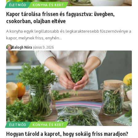
ÉLETMÓD
KONYHA ÉS KERT
Kapor tárolása frissen és fagyasztva: üvegben,
csokorban, olajban eltéve
A konyha egyik legillatosabb és legkarakteresebb fűszernövénye a
kapor, melynek friss, enyhén
…
Balogh Nóra
június 9, 2026
ÉLETMÓD
KONYHA ÉS KERT
Hogyan tárold a kaprot, hogy sokáig friss maradjon?