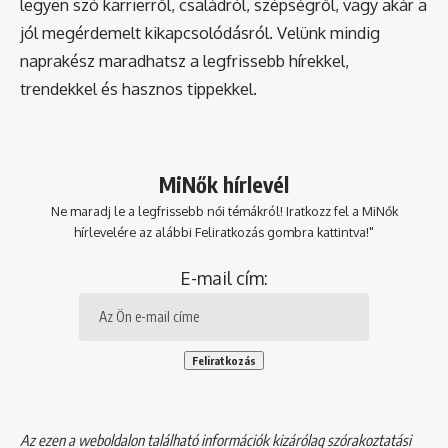
legyen szó karrierről, családról, szépségről, vagy akár a
jól megérdemelt kikapcsolódásról. Velünk mindig
naprakész maradhatsz a legfrissebb hírekkel,
trendekkel és hasznos tippekkel.
MiNők hírlevél
Ne maradj le a legfrissebb női témákról! Iratkozz fel a MiNők
hírlevelére az alábbi Feliratkozás gombra kattintva!"
E-mail cím:
Az ezen a weboldalon található információk kizárólag szórakoztatási