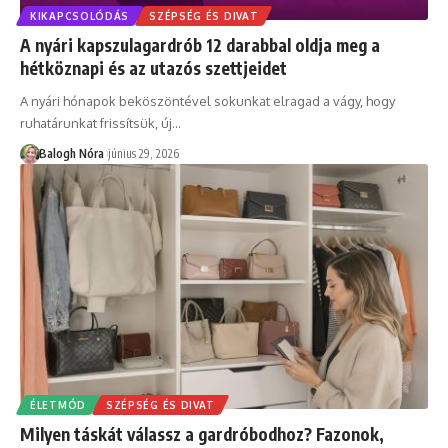
KIKAPCSOLÓDÁS
SZÉPSÉG ÉS DIVAT
A nyári kapszulagardrób 12 darabbal oldja meg a
hétköznapi és az utazós szettjeidet
A nyári hónapok beköszöntével sokunkat elragad a vágy, hogy
ruhatárunkat frissítsük, új
…
Balogh Nóra
június 29, 2026
ÉLETMÓD
SZÉPSÉG ÉS DIVAT
Milyen táskát válassz a gardróbodhoz? Fazonok,