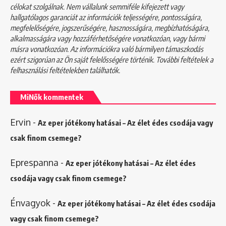
célokat szolgálnak. Nem vállalunk semmiféle kifejezett vagy
hallgatólagos garanciát az információk teljességére, pontosságára,
megfelelőségére, jogszerűségére, hasznosságára, megbízhatóságára,
alkalmasságára vagy hozzáférhetőségére vonatkozóan, vagy bármi
másra vonatkozóan. Az információkra való bármilyen támaszkodás
ezért szigorúan az Ön saját felelősségére történik. További feltételek a
felhasználási feltételekben
találhatók.
MiNők kommentek
Ervin
-
Az eper jótékony hatásai – Az élet édes csodája vagy
csak finom csemege?
Eprespanna
-
Az eper jótékony hatásai – Az élet édes
csodája vagy csak finom csemege?
Énvagyok
-
Az eper jótékony hatásai – Az élet édes csodája
vagy csak finom csemege?