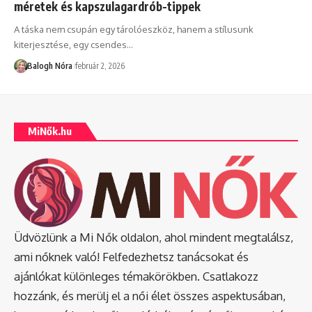
méretek és kapszulagardrób-tippek
A táska nem csupán egy tárolóeszköz, hanem a stílusunk
kiterjesztése, egy csendes
…
Balogh Nóra
február 2, 2026
MiNők.hu
Üdvözlünk a Mi Nők oldalon, ahol mindent megtalálsz,
ami nőknek való! Felfedezhetsz tanácsokat és
ajánlókat különleges témakörökben. Csatlakozz
hozzánk, és merülj el a női élet összes aspektusában,