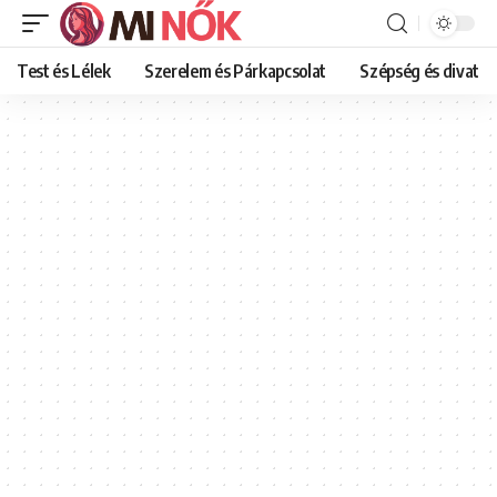
Test és Lélek
Szerelem és Párkapcsolat
Szépség és divat