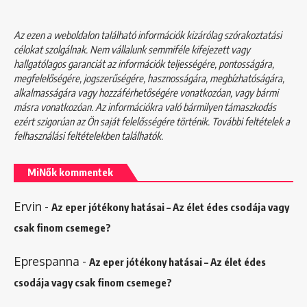
Az ezen a weboldalon található információk kizárólag szórakoztatási
célokat szolgálnak. Nem vállalunk semmiféle kifejezett vagy
hallgatólagos garanciát az információk teljességére, pontosságára,
megfelelőségére, jogszerűségére, hasznosságára, megbízhatóságára,
alkalmasságára vagy hozzáférhetőségére vonatkozóan, vagy bármi
másra vonatkozóan. Az információkra való bármilyen támaszkodás
ezért szigorúan az Ön saját felelősségére történik. További feltételek a
felhasználási feltételekben
találhatók.
MiNők kommentek
Ervin
-
Az eper jótékony hatásai – Az élet édes csodája vagy
csak finom csemege?
Eprespanna
-
Az eper jótékony hatásai – Az élet édes
csodája vagy csak finom csemege?