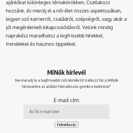
ajánlókat különleges témakörökben. Csatlakozz
hozzánk, és merülj el a női élet összes aspektusában,
legyen szó karrierről, családról, szépségről, vagy akár a
jól megérdemelt kikapcsolódásról. Velünk mindig
naprakész maradhatsz a legfrissebb hírekkel,
trendekkel és hasznos tippekkel.
MiNők hírlevél
Ne maradj le a legfrissebb női témákról! Iratkozz fel a MiNők
hírlevelére az alábbi Feliratkozás gombra kattintva!"
E-mail cím: