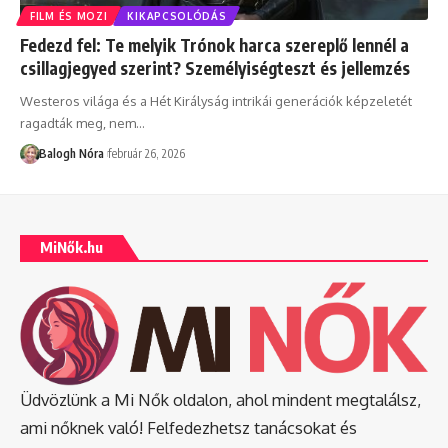
FILM ÉS MOZI
KIKAPCSOLÓDÁS
Fedezd fel: Te melyik Trónok harca szereplő lennél a
csillagjegyed szerint? Személyiségteszt és jellemzés
Westeros világa és a Hét Királyság intrikái generációk képzeletét
ragadták meg, nem
…
Balogh Nóra
február 26, 2026
MiNők.hu
Üdvözlünk a Mi Nők oldalon, ahol mindent megtalálsz,
ami nőknek való! Felfedezhetsz tanácsokat és