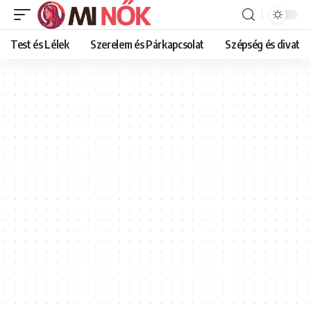
Test és Lélek
Szerelem és Párkapcsolat
Szépség és divat