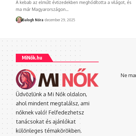
A kebab az elmúlt évtizedekben meghódította a világot, és
ma már Magyarországon
…
Balogh Nóra
december 29, 2025
MiNők.hu
Ne mara
Üdvözlünk a Mi Nők oldalon,
ahol mindent megtalálsz, ami
nőknek való! Felfedezhetsz
tanácsokat és ajánlókat
különleges témakörökben.