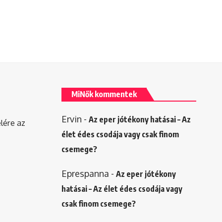
MiNők kommentek
Ervin
-
Az eper jótékony hatásai – Az
elére az
élet édes csodája vagy csak finom
csemege?
Eprespanna
-
Az eper jótékony
hatásai – Az élet édes csodája vagy
csak finom csemege?