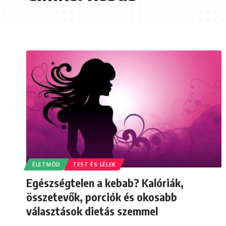
ÉLETMÓD
TEST ÉS LÉLEK
Egészségtelen a kebab? Kalóriák,
összetevők, porciók és okosabb
választások dietás szemmel