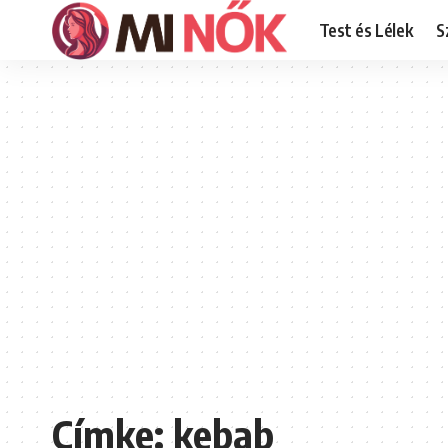
Test és Lélek
S
Címke:
kebab