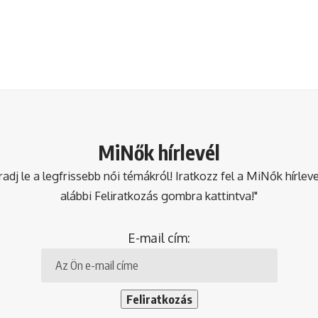
MiNők hírlevél
dj le a legfrissebb női témákról! Iratkozz fel a MiNők hírlev
alábbi Feliratkozás gombra kattintva!"
E-mail cím: