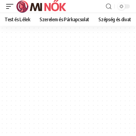
Test és Lélek
Szerelem és Párkapcsolat
Szépség és divat