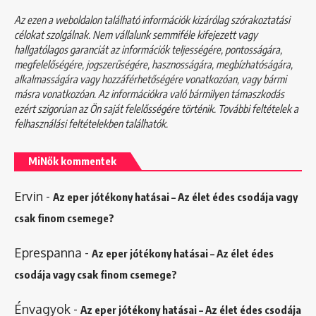
Az ezen a weboldalon található információk kizárólag szórakoztatási
célokat szolgálnak. Nem vállalunk semmiféle kifejezett vagy
hallgatólagos garanciát az információk teljességére, pontosságára,
megfelelőségére, jogszerűségére, hasznosságára, megbízhatóságára,
alkalmasságára vagy hozzáférhetőségére vonatkozóan, vagy bármi
másra vonatkozóan. Az információkra való bármilyen támaszkodás
ezért szigorúan az Ön saját felelősségére történik. További feltételek a
felhasználási feltételekben
találhatók.
MiNők kommentek
Ervin
-
Az eper jótékony hatásai – Az élet édes csodája vagy
csak finom csemege?
Eprespanna
-
Az eper jótékony hatásai – Az élet édes
csodája vagy csak finom csemege?
Énvagyok
-
Az eper jótékony hatásai – Az élet édes csodája