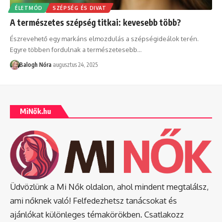
ÉLETMÓD
SZÉPSÉG ÉS DIVAT
A természetes szépség titkai: kevesebb több?
Észrevehető egy markáns elmozdulás a szépségideálok terén.
Egyre többen fordulnak a természetesebb
…
Balogh Nóra
augusztus 24, 2025
MiNők.hu
Üdvözlünk a Mi Nők oldalon, ahol mindent megtalálsz,
ami nőknek való! Felfedezhetsz tanácsokat és
ajánlókat különleges témakörökben. Csatlakozz