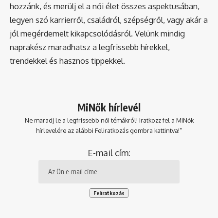
hozzánk, és merülj el a női élet összes aspektusában,
legyen szó karrierről, családról, szépségről, vagy akár a
jól megérdemelt kikapcsolódásról. Velünk mindig
naprakész maradhatsz a legfrissebb hírekkel,
trendekkel és hasznos tippekkel.
MiNők hírlevél
Ne maradj le a legfrissebb női témákról! Iratkozz fel a MiNők
hírlevelére az alábbi Feliratkozás gombra kattintva!"
E-mail cím: