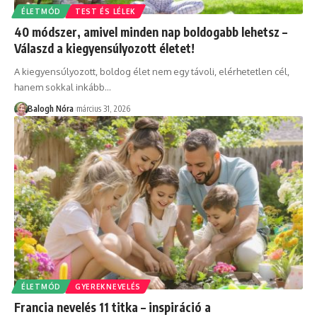
ÉLETMÓD
TEST ÉS LÉLEK
40 módszer, amivel minden nap boldogabb lehetsz –
Válaszd a kiegyensúlyozott életet!
A kiegyensúlyozott, boldog élet nem egy távoli, elérhetetlen cél,
hanem sokkal inkább
…
Balogh Nóra
március 31, 2026
ÉLETMÓD
GYEREKNEVELÉS
Francia nevelés 11 titka – inspiráció a