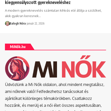
kiegyensúlyozott gyerekneveléshez
A modern gyereknevelés számtalan kihívás elé állítja a szülőket,
akik gyakran keresnek
…
Balogh Nóra
január 22, 2026
MiNők.hu
Üdvözlünk a Mi Nők oldalon, ahol mindent megtalálsz,
ami nőknek való! Felfedezhetsz tanácsokat és
ajánlókat különleges témakörökben. Csatlakozz
hozzánk, és merülj el a női élet összes aspektusában,