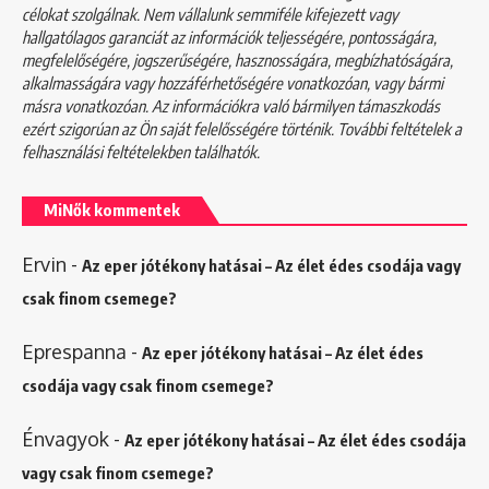
célokat szolgálnak. Nem vállalunk semmiféle kifejezett vagy
hallgatólagos garanciát az információk teljességére, pontosságára,
megfelelőségére, jogszerűségére, hasznosságára, megbízhatóságára,
alkalmasságára vagy hozzáférhetőségére vonatkozóan, vagy bármi
másra vonatkozóan. Az információkra való bármilyen támaszkodás
ezért szigorúan az Ön saját felelősségére történik. További feltételek a
felhasználási feltételekben
találhatók.
MiNők kommentek
Ervin
-
Az eper jótékony hatásai – Az élet édes csodája vagy
csak finom csemege?
Eprespanna
-
Az eper jótékony hatásai – Az élet édes
csodája vagy csak finom csemege?
Énvagyok
-
Az eper jótékony hatásai – Az élet édes csodája
vagy csak finom csemege?