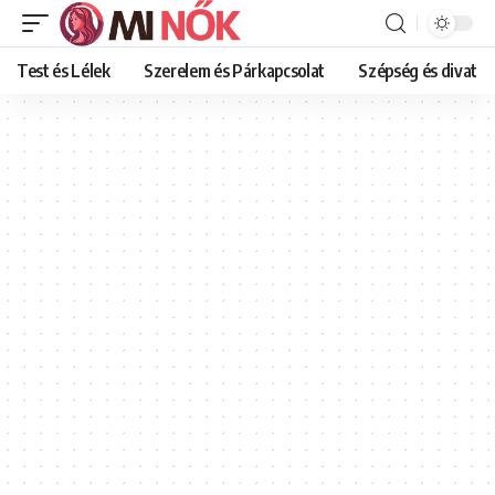
Test és Lélek
Szerelem és Párkapcsolat
Szépség és divat