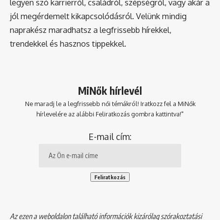
legyen szó karrierről, családról, szépségről, vagy akár a
jól megérdemelt kikapcsolódásról. Velünk mindig
naprakész maradhatsz a legfrissebb hírekkel,
trendekkel és hasznos tippekkel.
MiNők hírlevél
Ne maradj le a legfrissebb női témákról! Iratkozz fel a MiNők
hírlevelére az alábbi Feliratkozás gombra kattintva!"
E-mail cím:
Az ezen a weboldalon található információk kizárólag szórakoztatási