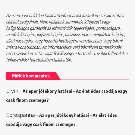
Az ezen a weboldalon található információk kizárólag szórakoztatási
célokat szolgálnak. Nem vállalunk semmiféle kifejezett vagy
hallgatólagos garanciát az információk teljességére, pontosságára,
megfelelőségére, jogszerűségére, hasznosságára, megbízhatóságára,
alkalmasságára vagy hozzáférhetőségére vonatkozóan, vagy bármi
másra vonatkozóan. Az információkra való bármilyen támaszkodás
ezért szigorúan az Ön saját felelősségére történik. További feltételek a
felhasználási feltételekben
találhatók.
MiNők kommentek
Ervin
-
Az eper jótékony hatásai – Az élet édes csodája vagy
csak finom csemege?
Eprespanna
-
Az eper jótékony hatásai – Az élet édes
csodája vagy csak finom csemege?