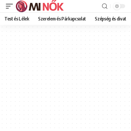
Test és Lélek
Szerelem és Párkapcsolat
Szépség és divat