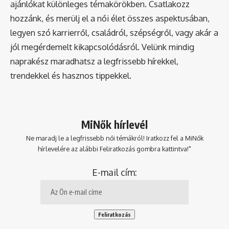
ajánlókat különleges témakörökben. Csatlakozz
hozzánk, és merülj el a női élet összes aspektusában,
legyen szó karrierről, családról, szépségről, vagy akár a
jól megérdemelt kikapcsolódásról. Velünk mindig
naprakész maradhatsz a legfrissebb hírekkel,
trendekkel és hasznos tippekkel.
MiNők hírlevél
Ne maradj le a legfrissebb női témákról! Iratkozz fel a MiNők
hírlevelére az alábbi Feliratkozás gombra kattintva!"
E-mail cím: