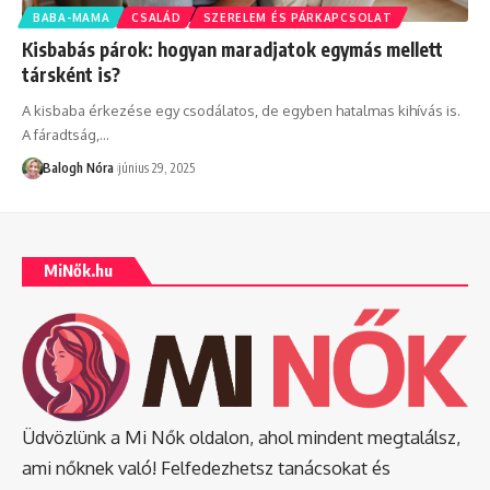
BABA-MAMA
CSALÁD
SZERELEM ÉS PÁRKAPCSOLAT
Kisbabás párok: hogyan maradjatok egymás mellett
társként is?
A kisbaba érkezése egy csodálatos, de egyben hatalmas kihívás is.
A fáradtság,
…
Balogh Nóra
június 29, 2025
MiNők.hu
Üdvözlünk a Mi Nők oldalon, ahol mindent megtalálsz,
ami nőknek való! Felfedezhetsz tanácsokat és