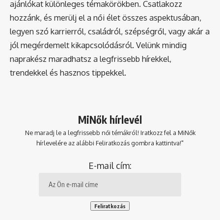
ajánlókat különleges témakörökben. Csatlakozz
hozzánk, és merülj el a női élet összes aspektusában,
legyen szó karrierről, családról, szépségről, vagy akár a
jól megérdemelt kikapcsolódásról. Velünk mindig
naprakész maradhatsz a legfrissebb hírekkel,
trendekkel és hasznos tippekkel.
MiNők hírlevél
Ne maradj le a legfrissebb női témákról! Iratkozz fel a MiNők
hírlevelére az alábbi Feliratkozás gombra kattintva!"
E-mail cím: