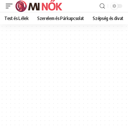
Test és Lélek
Szerelem és Párkapcsolat
Szépség és divat