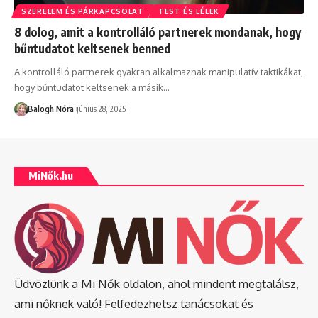
SZERELEM ÉS PÁRKAPCSOLAT
TEST ÉS LÉLEK
8 dolog, amit a kontrolláló partnerek mondanak, hogy
bűntudatot keltsenek benned
A kontrolláló partnerek gyakran alkalmaznak manipulatív taktikákat,
hogy bűntudatot keltsenek a másik
…
Balogh Nóra
június 28, 2025
MiNők.hu
Üdvözlünk a Mi Nők oldalon, ahol mindent megtalálsz,
ami nőknek való! Felfedezhetsz tanácsokat és