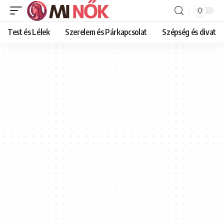
Test és Lélek
Szerelem és Párkapcsolat
Szépség és divat