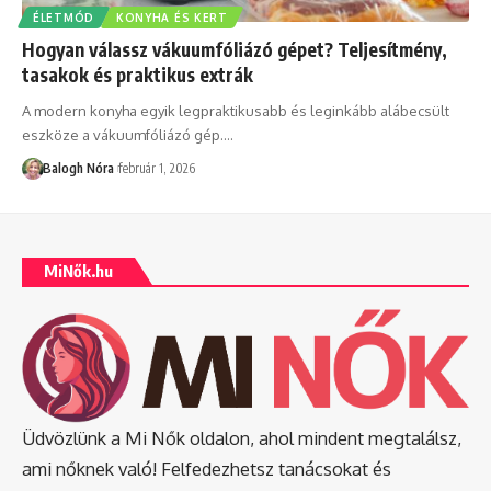
ÉLETMÓD
KONYHA ÉS KERT
Hogyan válassz vákuumfóliázó gépet? Teljesítmény,
tasakok és praktikus extrák
A modern konyha egyik legpraktikusabb és leginkább alábecsült
eszköze a vákuumfóliázó gép.
…
Balogh Nóra
február 1, 2026
MiNők.hu
Üdvözlünk a Mi Nők oldalon, ahol mindent megtalálsz,
ami nőknek való! Felfedezhetsz tanácsokat és