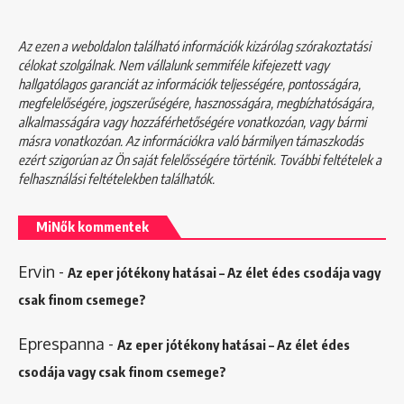
Az ezen a weboldalon található információk kizárólag szórakoztatási
célokat szolgálnak. Nem vállalunk semmiféle kifejezett vagy
hallgatólagos garanciát az információk teljességére, pontosságára,
megfelelőségére, jogszerűségére, hasznosságára, megbízhatóságára,
alkalmasságára vagy hozzáférhetőségére vonatkozóan, vagy bármi
másra vonatkozóan. Az információkra való bármilyen támaszkodás
ezért szigorúan az Ön saját felelősségére történik. További feltételek a
felhasználási feltételekben
találhatók.
MiNők kommentek
Ervin
-
Az eper jótékony hatásai – Az élet édes csodája vagy
csak finom csemege?
Eprespanna
-
Az eper jótékony hatásai – Az élet édes
csodája vagy csak finom csemege?