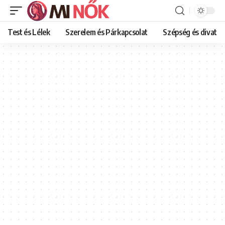
Test és Lélek
Szerelem és Párkapcsolat
Szépség és divat