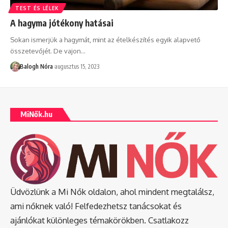
TEST ÉS LÉLEK
A hagyma jótékony hatásai
Sokan ismerjük a hagymát, mint az ételkészítés egyik alapvető
összetevőjét. De vajon
…
Balogh Nóra
augusztus 15, 2023
MiNők.hu
Üdvözlünk a Mi Nők oldalon, ahol mindent megtalálsz,
ami nőknek való! Felfedezhetsz tanácsokat és
ajánlókat különleges témakörökben. Csatlakozz