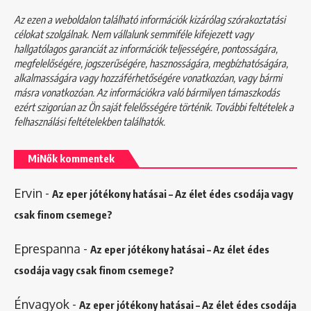
Az ezen a weboldalon található információk kizárólag szórakoztatási
célokat szolgálnak. Nem vállalunk semmiféle kifejezett vagy
hallgatólagos garanciát az információk teljességére, pontosságára,
megfelelőségére, jogszerűségére, hasznosságára, megbízhatóságára,
alkalmasságára vagy hozzáférhetőségére vonatkozóan, vagy bármi
másra vonatkozóan. Az információkra való bármilyen támaszkodás
ezért szigorúan az Ön saját felelősségére történik. További feltételek a
felhasználási feltételekben
találhatók.
MiNők kommentek
Ervin
-
Az eper jótékony hatásai – Az élet édes csodája vagy
csak finom csemege?
Eprespanna
-
Az eper jótékony hatásai – Az élet édes
csodája vagy csak finom csemege?
Énvagyok
-
Az eper jótékony hatásai – Az élet édes csodája