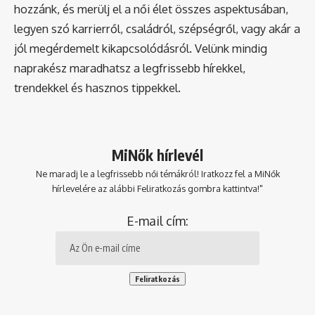
hozzánk, és merülj el a női élet összes aspektusában,
legyen szó karrierről, családról, szépségről, vagy akár a
jól megérdemelt kikapcsolódásról. Velünk mindig
naprakész maradhatsz a legfrissebb hírekkel,
trendekkel és hasznos tippekkel.
MiNők hírlevél
Ne maradj le a legfrissebb női témákról! Iratkozz fel a MiNők
hírlevelére az alábbi Feliratkozás gombra kattintva!"
E-mail cím: