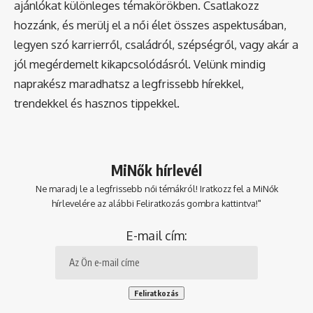
ajánlókat különleges témakörökben. Csatlakozz
hozzánk, és merülj el a női élet összes aspektusában,
legyen szó karrierről, családról, szépségről, vagy akár a
jól megérdemelt kikapcsolódásról. Velünk mindig
naprakész maradhatsz a legfrissebb hírekkel,
trendekkel és hasznos tippekkel.
MiNők hírlevél
Ne maradj le a legfrissebb női témákról! Iratkozz fel a MiNők
hírlevelére az alábbi Feliratkozás gombra kattintva!"
E-mail cím: