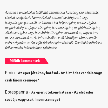
Az ezen a weboldalon található információk kizárólag szórakoztatási
célokat szolgálnak. Nem vállalunk semmiféle kifejezett vagy
hallgatólagos garanciát az információk teljességére, pontosságára,
megfelelőségére, jogszerűségére, hasznosságára, megbízhatóságára,
alkalmasságára vagy hozzáférhetőségére vonatkozóan, vagy bármi
másra vonatkozóan. Az információkra való bármilyen támaszkodás
ezért szigorúan az Ön saját felelősségére történik. További feltételek a
felhasználási feltételekben
találhatók.
MiNők kommentek
Ervin
-
Az eper jótékony hatásai – Az élet édes csodája vagy
csak finom csemege?
Eprespanna
-
Az eper jótékony hatásai – Az élet édes
csodája vagy csak finom csemege?