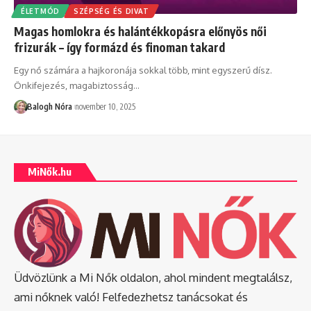
ÉLETMÓD
SZÉPSÉG ÉS DIVAT
Magas homlokra és halántékkopásra előnyös női
frizurák – így formázd és finoman takard
Egy nő számára a hajkoronája sokkal több, mint egyszerű dísz.
Önkifejezés, magabiztosság
…
Balogh Nóra
november 10, 2025
MiNők.hu
Üdvözlünk a Mi Nők oldalon, ahol mindent megtalálsz,
ami nőknek való! Felfedezhetsz tanácsokat és