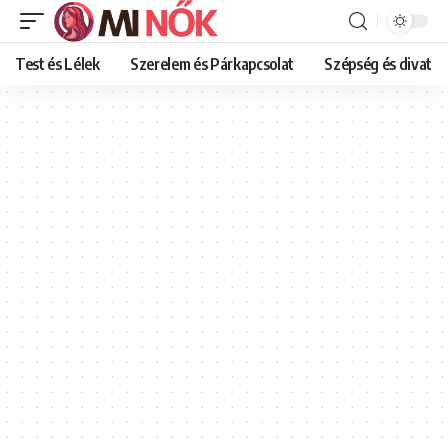
Test és Lélek
Szerelem és Párkapcsolat
Szépség és divat