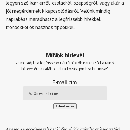
legyen szó karrierről, családról, szépségről, vagy akár a
jól megérdemelt kikapcsolódásról. Velünk mindig
naprakész maradhatsz a legfrissebb hírekkel,
trendekkel és hasznos tippekkel.
MiNők hírlevél
Ne maradj le a legfrissebb női témákról! Iratkozz fel a MiNők
hírlevelére az alábbi Feliratkozás gombra kattintva!"
E-mail cím:
Az ezen a weboldalon található információk kizárólag szórakoztatási