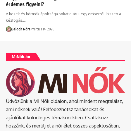
érdemes figyelni?
A kezek és körmök ápoltsága sokat elárul egy emberről, hiszen a
kézfogás,
…
Balogh Nóra
március 14, 2026
MiNők.hu
Üdvözlünk a Mi Nők oldalon, ahol mindent megtalálsz,
ami nőknek való! Felfedezhetsz tanácsokat és
ajánlókat különleges témakörökben. Csatlakozz
hozzánk, és merülj el a női élet összes aspektusában,