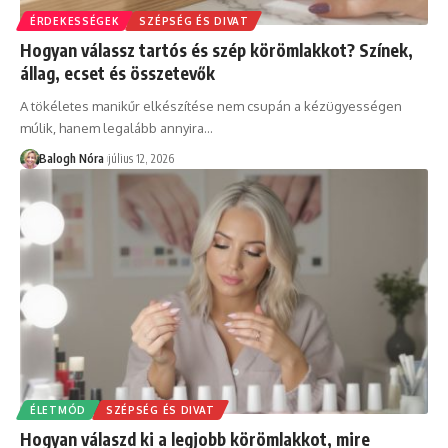
ÉRDEKESSÉGEK
SZÉPSÉG ÉS DIVAT
Hogyan válassz tartós és szép körömlakkot? Színek,
állag, ecset és összetevők
A tökéletes manikűr elkészítése nem csupán a kézügyességen
múlik, hanem legalább annyira
…
Balogh Nóra
július 12, 2026
ÉLETMÓD
SZÉPSÉG ÉS DIVAT
Hogyan válaszd ki a legjobb körömlakkot, mire