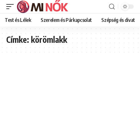
Test és Lélek
Szerelem és Párkapcsolat
Szépség és divat
Címke:
körömlakk