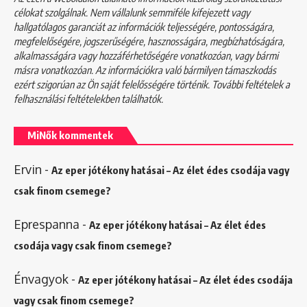
célokat szolgálnak. Nem vállalunk semmiféle kifejezett vagy
hallgatólagos garanciát az információk teljességére, pontosságára,
megfelelőségére, jogszerűségére, hasznosságára, megbízhatóságára,
alkalmasságára vagy hozzáférhetőségére vonatkozóan, vagy bármi
másra vonatkozóan. Az információkra való bármilyen támaszkodás
ezért szigorúan az Ön saját felelősségére történik. További feltételek a
felhasználási feltételekben
találhatók.
MiNők kommentek
Ervin
-
Az eper jótékony hatásai – Az élet édes csodája vagy
csak finom csemege?
Eprespanna
-
Az eper jótékony hatásai – Az élet édes
csodája vagy csak finom csemege?
Énvagyok
-
Az eper jótékony hatásai – Az élet édes csodája
vagy csak finom csemege?