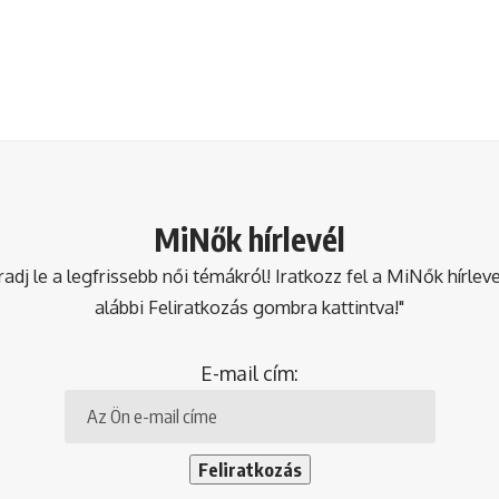
MiNők hírlevél
dj le a legfrissebb női témákról! Iratkozz fel a MiNők hírlev
alábbi Feliratkozás gombra kattintva!"
E-mail cím: