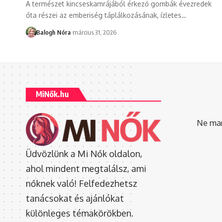
A természet kincseskamrájából érkező gombák évezredek
óta részei az emberiség táplálkozásának, ízletes
…
Balogh Nóra
március 31, 2026
MiNők.hu
Ne mara
Üdvözlünk a Mi Nők oldalon,
ahol mindent megtalálsz, ami
nőknek való! Felfedezhetsz
tanácsokat és ajánlókat
különleges témakörökben.