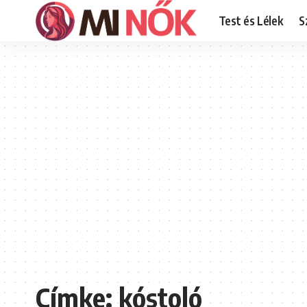
Test és Lélek
S
Címke:
kóstoló