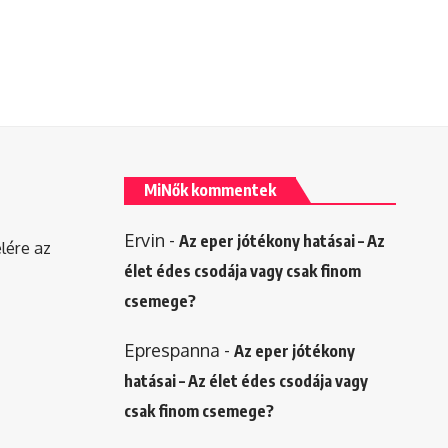
MiNők kommentek
Ervin
-
Az eper jótékony hatásai – Az
elére az
élet édes csodája vagy csak finom
csemege?
Eprespanna
-
Az eper jótékony
hatásai – Az élet édes csodája vagy
csak finom csemege?