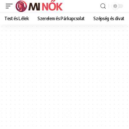
Test és Lélek
Szerelem és Párkapcsolat
Szépség és divat