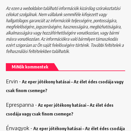
Az ezen a weboldalon található információk kizárólag szórakoztatási
célokat szolgálnak. Nem vállalunk semmiféle kifejezett vagy
hallgatólagos garanciát az információk teljességére, pontosságára,
megfelelőségére, jogszerűségére, hasznosságára, megbízhatóságára,
alkalmasságára vagy hozzáférhetőségére vonatkozóan, vagy bármi
másra vonatkozóan. Az információkra való bármilyen támaszkodás
ezért szigorúan az Ön saját felelősségére történik. További feltételek a
felhasználási feltételekben
találhatók.
MiNők kommentek
Ervin
-
Az eper jótékony hatásai – Az élet édes csodája vagy
csak finom csemege?
Eprespanna
-
Az eper jótékony hatásai – Az élet édes
csodája vagy csak finom csemege?
Énvagyok
-
Az eper jótékony hatásai – Az élet édes csodája