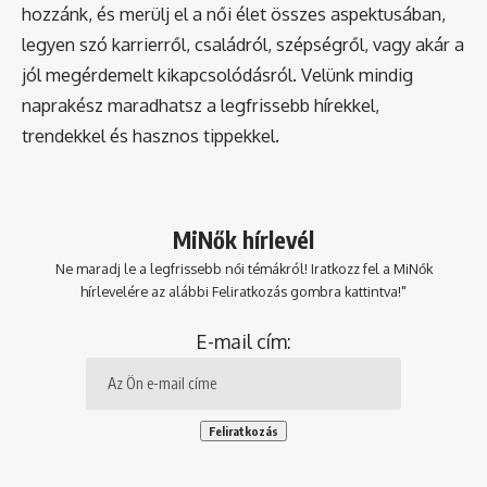
hozzánk, és merülj el a női élet összes aspektusában,
legyen szó karrierről, családról, szépségről, vagy akár a
jól megérdemelt kikapcsolódásról. Velünk mindig
naprakész maradhatsz a legfrissebb hírekkel,
trendekkel és hasznos tippekkel.
MiNők hírlevél
Ne maradj le a legfrissebb női témákról! Iratkozz fel a MiNők
hírlevelére az alábbi Feliratkozás gombra kattintva!"
E-mail cím: