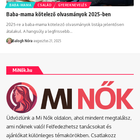
BABA-MAMA
CSALÁD
GYEREKNEVELÉS
Baba-mama kötelező olvasmányok 2025-ben
2025-re a baba-mama kötelező olvasmányok listája jelentősen
átalakul. A hangsúly a legfrissebb
…
Balogh Nóra
augusztus 21, 2025
MiNők.hu
Üdvözlünk a Mi Nők oldalon, ahol mindent megtalálsz,
ami nőknek való! Felfedezhetsz tanácsokat és
ajánlókat különleges témakörökben. Csatlakozz