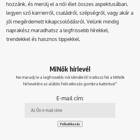
hozzánk, és merülj el a női élet összes aspektusában,
legyen szó karrierről, családról, szépségről, vagy akár a
jól megérdemelt kikapcsolódásról. Velünk mindig
naprakész maradhatsz a legfrissebb hírekkel,
trendekkel és hasznos tippekkel.
MiNők hírlevél
Ne maradj le a legfrissebb női témákról! Iratkozz fel a MiNők
hírlevelére az alábbi Feliratkozás gombra kattintva!"
E-mail cím: