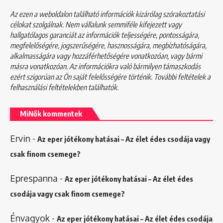
Az ezen a weboldalon található információk kizárólag szórakoztatási
célokat szolgálnak. Nem vállalunk semmiféle kifejezett vagy
hallgatólagos garanciát az információk teljességére, pontosságára,
megfelelőségére, jogszerűségére, hasznosságára, megbízhatóságára,
alkalmasságára vagy hozzáférhetőségére vonatkozóan, vagy bármi
másra vonatkozóan. Az információkra való bármilyen támaszkodás
ezért szigorúan az Ön saját felelősségére történik. További feltételek a
felhasználási feltételekben
találhatók.
MiNők kommentek
Ervin
-
Az eper jótékony hatásai – Az élet édes csodája vagy
csak finom csemege?
Eprespanna
-
Az eper jótékony hatásai – Az élet édes
csodája vagy csak finom csemege?
Énvagyok
-
Az eper jótékony hatásai – Az élet édes csodája