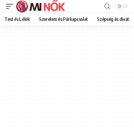
Test és Lélek
Szerelem és Párkapcsolat
Szépség és divat