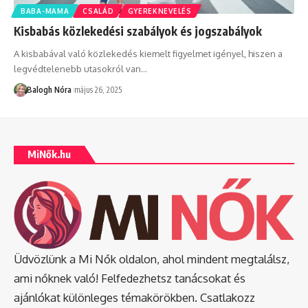
BABA-MAMA
CSALÁD
GYEREKNEVELÉS
Kisbabás közlekedési szabályok és jogszabályok
A kisbabával való közlekedés kiemelt figyelmet igényel, hiszen a
legvédtelenebb utasokról van
…
Balogh Nóra
május 26, 2025
MiNők.hu
Üdvözlünk a Mi Nők oldalon, ahol mindent megtalálsz,
ami nőknek való! Felfedezhetsz tanácsokat és
ajánlókat különleges témakörökben. Csatlakozz