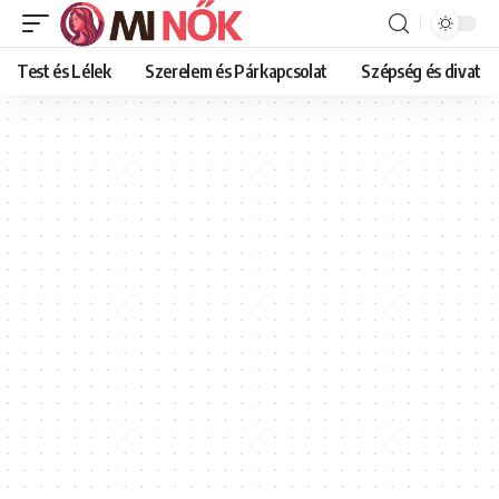
Test és Lélek
Szerelem és Párkapcsolat
Szépség és divat