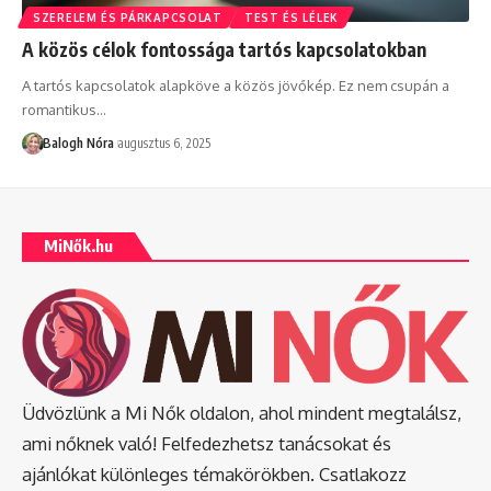
SZERELEM ÉS PÁRKAPCSOLAT
TEST ÉS LÉLEK
A közös célok fontossága tartós kapcsolatokban
A tartós kapcsolatok alapköve a közös jövőkép. Ez nem csupán a
romantikus
…
Balogh Nóra
augusztus 6, 2025
MiNők.hu
Üdvözlünk a Mi Nők oldalon, ahol mindent megtalálsz,
ami nőknek való! Felfedezhetsz tanácsokat és
ajánlókat különleges témakörökben. Csatlakozz