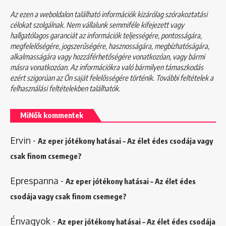
Az ezen a weboldalon található információk kizárólag szórakoztatási
célokat szolgálnak. Nem vállalunk semmiféle kifejezett vagy
hallgatólagos garanciát az információk teljességére, pontosságára,
megfelelőségére, jogszerűségére, hasznosságára, megbízhatóságára,
alkalmasságára vagy hozzáférhetőségére vonatkozóan, vagy bármi
másra vonatkozóan. Az információkra való bármilyen támaszkodás
ezért szigorúan az Ön saját felelősségére történik. További feltételek a
felhasználási feltételekben
találhatók.
MiNők kommentek
Ervin
-
Az eper jótékony hatásai – Az élet édes csodája vagy
csak finom csemege?
Eprespanna
-
Az eper jótékony hatásai – Az élet édes
csodája vagy csak finom csemege?
Énvagyok
-
Az eper jótékony hatásai – Az élet édes csodája