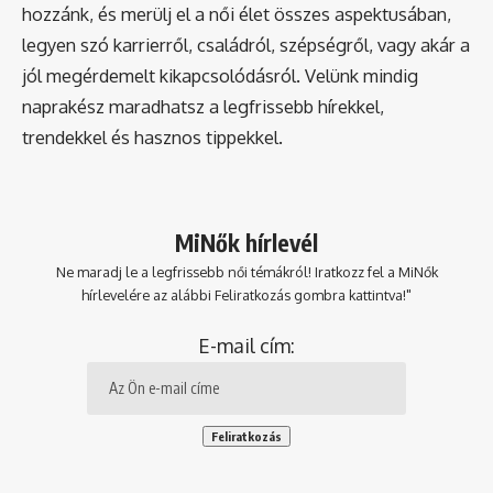
hozzánk, és merülj el a női élet összes aspektusában,
legyen szó karrierről, családról, szépségről, vagy akár a
jól megérdemelt kikapcsolódásról. Velünk mindig
naprakész maradhatsz a legfrissebb hírekkel,
trendekkel és hasznos tippekkel.
MiNők hírlevél
Ne maradj le a legfrissebb női témákról! Iratkozz fel a MiNők
hírlevelére az alábbi Feliratkozás gombra kattintva!"
E-mail cím: