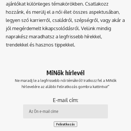
ajánlókat különleges témakörökben. Csatlakozz
hozzánk, és merülj el a női élet összes aspektusában,
legyen szó karrierről, családról, szépségről, vagy akár a
jól megérdemelt kikapcsolódásról. Velünk mindig
naprakész maradhatsz a legfrissebb hírekkel,
trendekkel és hasznos tippekkel.
MiNők hírlevél
Ne maradj le a legfrissebb női témákról! Iratkozz fel a MiNők
hírlevelére az alábbi Feliratkozás gombra kattintva!"
E-mail cím: