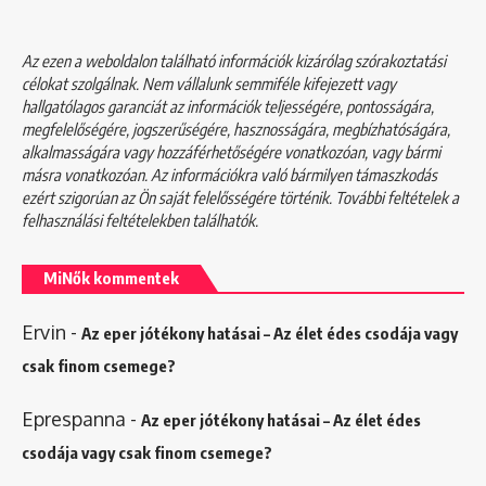
Az ezen a weboldalon található információk kizárólag szórakoztatási
célokat szolgálnak. Nem vállalunk semmiféle kifejezett vagy
hallgatólagos garanciát az információk teljességére, pontosságára,
megfelelőségére, jogszerűségére, hasznosságára, megbízhatóságára,
alkalmasságára vagy hozzáférhetőségére vonatkozóan, vagy bármi
másra vonatkozóan. Az információkra való bármilyen támaszkodás
ezért szigorúan az Ön saját felelősségére történik. További feltételek a
felhasználási feltételekben
találhatók.
MiNők kommentek
Ervin
-
Az eper jótékony hatásai – Az élet édes csodája vagy
csak finom csemege?
Eprespanna
-
Az eper jótékony hatásai – Az élet édes
csodája vagy csak finom csemege?