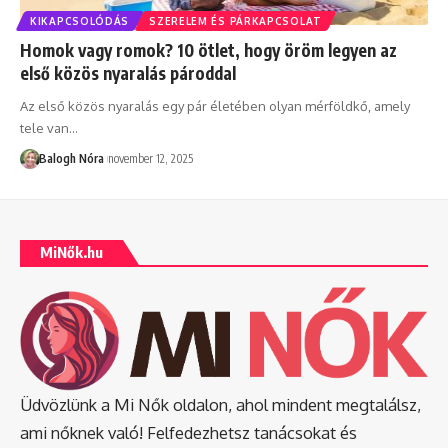
KIKAPCSOLÓDÁS
SZERELEM ÉS PÁRKAPCSOLAT
Homok vagy romok? 10 ötlet, hogy öröm legyen az
első közös nyaralás pároddal
Az első közös nyaralás egy pár életében olyan mérföldkő, amely
tele van
…
Balogh Nóra
november 12, 2025
MiNők.hu
Üdvözlünk a Mi Nők oldalon, ahol mindent megtalálsz,
ami nőknek való! Felfedezhetsz tanácsokat és