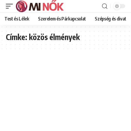
Test és Lélek
Szerelem és Párkapcsolat
Szépség és divat
Címke:
közös élmények