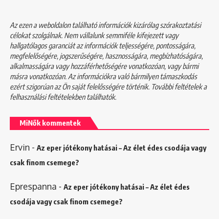
Az ezen a weboldalon található információk kizárólag szórakoztatási
célokat szolgálnak. Nem vállalunk semmiféle kifejezett vagy
hallgatólagos garanciát az információk teljességére, pontosságára,
megfelelőségére, jogszerűségére, hasznosságára, megbízhatóságára,
alkalmasságára vagy hozzáférhetőségére vonatkozóan, vagy bármi
másra vonatkozóan. Az információkra való bármilyen támaszkodás
ezért szigorúan az Ön saját felelősségére történik. További feltételek a
felhasználási feltételekben
találhatók.
MiNők kommentek
Ervin
-
Az eper jótékony hatásai – Az élet édes csodája vagy
csak finom csemege?
Eprespanna
-
Az eper jótékony hatásai – Az élet édes
csodája vagy csak finom csemege?