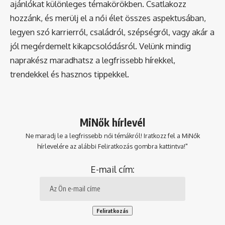
ajánlókat különleges témakörökben. Csatlakozz
hozzánk, és merülj el a női élet összes aspektusában,
legyen szó karrierről, családról, szépségről, vagy akár a
jól megérdemelt kikapcsolódásról. Velünk mindig
naprakész maradhatsz a legfrissebb hírekkel,
trendekkel és hasznos tippekkel.
MiNők hírlevél
Ne maradj le a legfrissebb női témákról! Iratkozz fel a MiNők
hírlevelére az alábbi Feliratkozás gombra kattintva!"
E-mail cím: