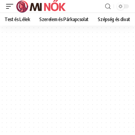
Test és Lélek
Szerelem és Párkapcsolat
Szépség és divat