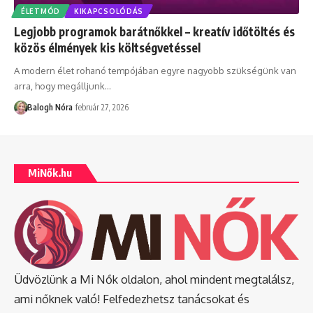
ÉLETMÓD
KIKAPCSOLÓDÁS
Legjobb programok barátnőkkel – kreatív időtöltés és
közös élmények kis költségvetéssel
A modern élet rohanó tempójában egyre nagyobb szükségünk van
arra, hogy megálljunk
…
Balogh Nóra
február 27, 2026
MiNők.hu
Üdvözlünk a Mi Nők oldalon, ahol mindent megtalálsz,
ami nőknek való! Felfedezhetsz tanácsokat és