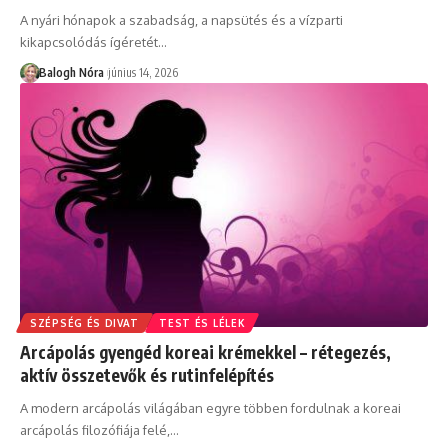
A nyári hónapok a szabadság, a napsütés és a vízparti
kikapcsolódás ígéretét
…
Balogh Nóra
június 14, 2026
SZÉPSÉG ÉS DIVAT
TEST ÉS LÉLEK
Arcápolás gyengéd koreai krémekkel – rétegezés,
aktív összetevők és rutinfelépítés
A modern arcápolás világában egyre többen fordulnak a koreai
arcápolás filozófiája felé,
…