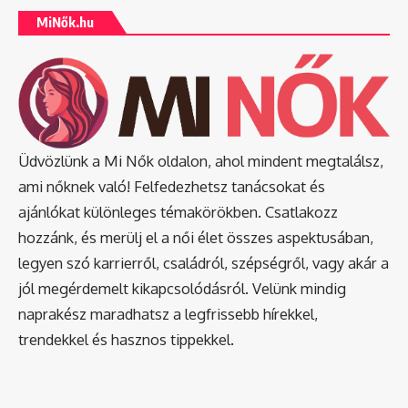
MiNők.hu
Üdvözlünk a Mi Nők oldalon, ahol mindent megtalálsz,
ami nőknek való! Felfedezhetsz tanácsokat és
ajánlókat különleges témakörökben. Csatlakozz
hozzánk, és merülj el a női élet összes aspektusában,
legyen szó karrierről, családról, szépségről, vagy akár a
jól megérdemelt kikapcsolódásról. Velünk mindig
naprakész maradhatsz a legfrissebb hírekkel,
trendekkel és hasznos tippekkel.