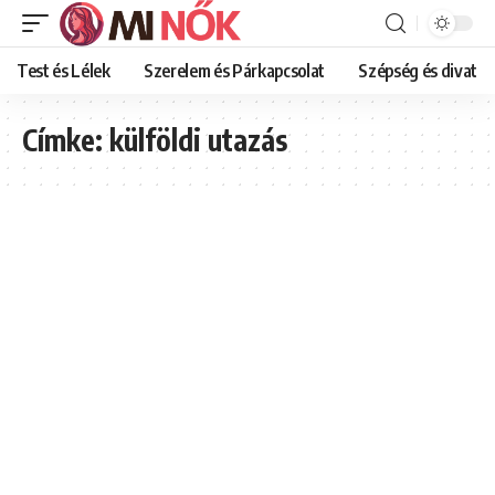
Test és Lélek
Szerelem és Párkapcsolat
Szépség és divat
Címke:
külföldi utazás