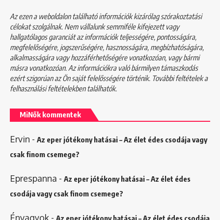
Az ezen a weboldalon található információk kizárólag szórakoztatási
célokat szolgálnak. Nem vállalunk semmiféle kifejezett vagy
hallgatólagos garanciát az információk teljességére, pontosságára,
megfelelőségére, jogszerűségére, hasznosságára, megbízhatóságára,
alkalmasságára vagy hozzáférhetőségére vonatkozóan, vagy bármi
másra vonatkozóan. Az információkra való bármilyen támaszkodás
ezért szigorúan az Ön saját felelősségére történik. További feltételek a
felhasználási feltételekben
találhatók.
MiNők kommentek
Ervin
-
Az eper jótékony hatásai – Az élet édes csodája vagy
csak finom csemege?
Eprespanna
-
Az eper jótékony hatásai – Az élet édes
csodája vagy csak finom csemege?
Énvagyok
-
Az eper jótékony hatásai – Az élet édes csodája