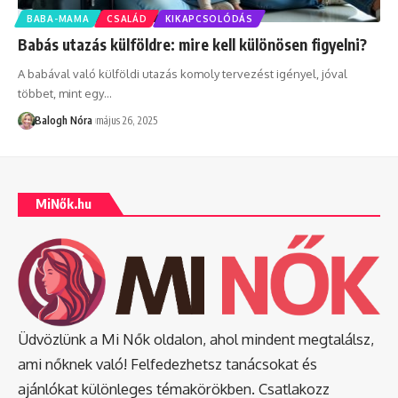
BABA-MAMA
CSALÁD
KIKAPCSOLÓDÁS
Babás utazás külföldre: mire kell különösen figyelni?
A babával való külföldi utazás komoly tervezést igényel, jóval
többet, mint egy
…
Balogh Nóra
május 26, 2025
MiNők.hu
Üdvözlünk a Mi Nők oldalon, ahol mindent megtalálsz,
ami nőknek való! Felfedezhetsz tanácsokat és
ajánlókat különleges témakörökben. Csatlakozz