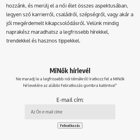
hozzánk, és merülj el a női élet összes aspektusában,
legyen szó karrierről, családról, szépségről, vagy akár a
jól megérdemelt kikapcsolódásról. Velünk mindig
naprakész maradhatsz a legfrissebb hírekkel,
trendekkel és hasznos tippekkel.
MiNők hírlevél
Ne maradj le a legfrissebb női témákról! Iratkozz fel a MiNők
hírlevelére az alábbi Feliratkozás gombra kattintva!"
E-mail cím: