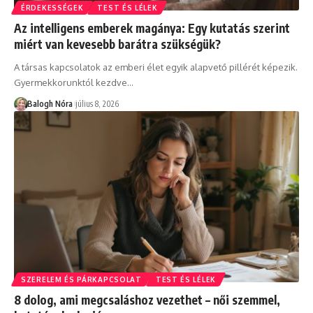
ÉRDEKESSÉGEK
TEST ÉS LÉLEK
Az intelligens emberek magánya: Egy kutatás szerint
miért van kevesebb barátra szükségük?
A társas kapcsolatok az emberi élet egyik alapvető pillérét képezik.
Gyermekkorunktól kezdve
…
Balogh Nóra
július 8, 2026
SZERELEM ÉS PÁRKAPCSOLAT
TEST ÉS LÉLEK
8 dolog, ami megcsaláshoz vezethet – női szemmel,