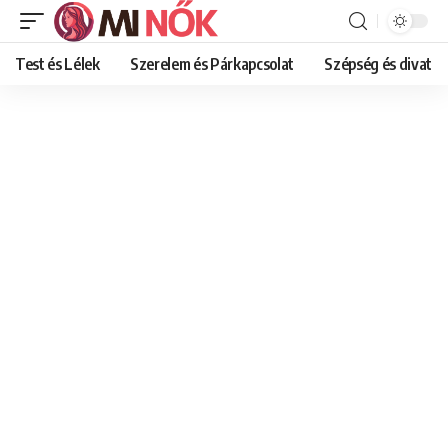
Test és Lélek
Szerelem és Párkapcsolat
Szépség és divat