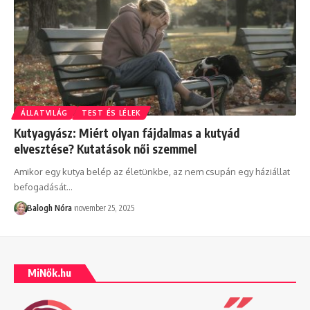
ÁLLATVILÁG
TEST ÉS LÉLEK
Kutyagyász: Miért olyan fájdalmas a kutyád
elvesztése? Kutatások női szemmel
Amikor egy kutya belép az életünkbe, az nem csupán egy háziállat
befogadását
…
Balogh Nóra
november 25, 2025
MiNők.hu