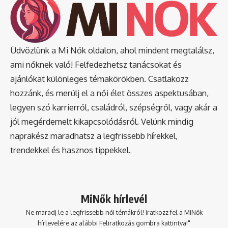
Üdvözlünk a Mi Nők oldalon, ahol mindent megtalálsz,
ami nőknek való! Felfedezhetsz tanácsokat és
ajánlókat különleges témakörökben. Csatlakozz
hozzánk, és merülj el a női élet összes aspektusában,
legyen szó karrierről, családról, szépségről, vagy akár a
jól megérdemelt kikapcsolódásról. Velünk mindig
naprakész maradhatsz a legfrissebb hírekkel,
trendekkel és hasznos tippekkel.
MiNők hírlevél
Ne maradj le a legfrissebb női témákról! Iratkozz fel a MiNők
hírlevelére az alábbi Feliratkozás gombra kattintva!"