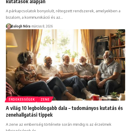
kutatások alapján
A párkapcsolatok bonyolult, rétegzett rendszerek, amelyekben a
bizalom, a kommunikáció és az
…
Balogh Nóra
március 8, 2026
ÉRDEKESSÉGEK
ZENE
A világ 10 legboldogabb dala – tudományos kutatás és
zenehallgatási tippek
A zene az emberiség története során mindig is az érzelmek
kifejezésének és
…