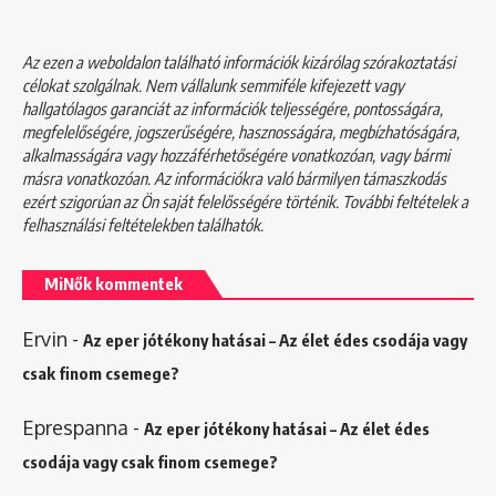
Az ezen a weboldalon található információk kizárólag szórakoztatási
célokat szolgálnak. Nem vállalunk semmiféle kifejezett vagy
hallgatólagos garanciát az információk teljességére, pontosságára,
megfelelőségére, jogszerűségére, hasznosságára, megbízhatóságára,
alkalmasságára vagy hozzáférhetőségére vonatkozóan, vagy bármi
másra vonatkozóan. Az információkra való bármilyen támaszkodás
ezért szigorúan az Ön saját felelősségére történik. További feltételek a
felhasználási feltételekben
találhatók.
MiNők kommentek
Ervin
-
Az eper jótékony hatásai – Az élet édes csodája vagy
csak finom csemege?
Eprespanna
-
Az eper jótékony hatásai – Az élet édes
csodája vagy csak finom csemege?