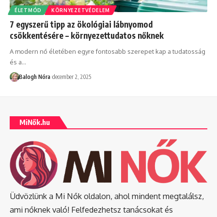
ÉLETMÓD
KÖRNYEZETVÉDELEM
7 egyszerű tipp az ökológiai lábnyomod
csökkentésére – környezettudatos nőknek
A modern nő életében egyre fontosabb szerepet kap a tudatosság
és a
…
Balogh Nóra
december 2, 2025
MiNők.hu
Üdvözlünk a Mi Nők oldalon, ahol mindent megtalálsz,
ami nőknek való! Felfedezhetsz tanácsokat és