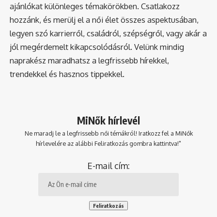
ajánlókat különleges témakörökben. Csatlakozz
hozzánk, és merülj el a női élet összes aspektusában,
legyen szó karrierről, családról, szépségről, vagy akár a
jól megérdemelt kikapcsolódásról. Velünk mindig
naprakész maradhatsz a legfrissebb hírekkel,
trendekkel és hasznos tippekkel.
MiNők hírlevél
Ne maradj le a legfrissebb női témákról! Iratkozz fel a MiNők
hírlevelére az alábbi Feliratkozás gombra kattintva!"
E-mail cím: