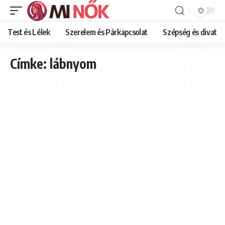
Test és Lélek
Szerelem és Párkapcsolat
Szépség és divat
Címke:
lábnyom