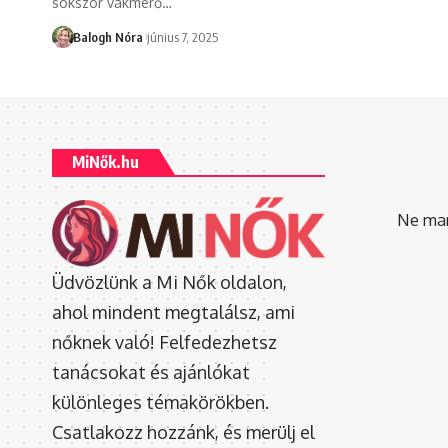
sokszor vakmerő
…
Balogh Nóra
június 7, 2025
MiNők.hu
Ne mara
Üdvözlünk a Mi Nők oldalon,
ahol mindent megtalálsz, ami
nőknek való! Felfedezhetsz
tanácsokat és ajánlókat
különleges témakörökben.
Csatlakozz hozzánk, és merülj el