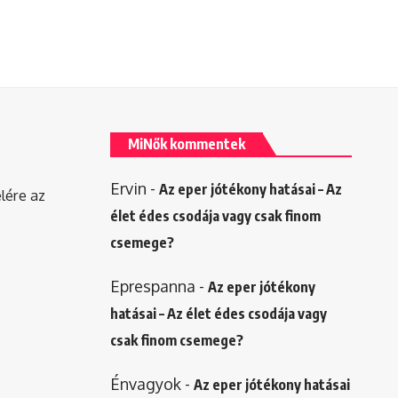
MiNők kommentek
Ervin
-
Az eper jótékony hatásai – Az
elére az
élet édes csodája vagy csak finom
csemege?
Eprespanna
-
Az eper jótékony
hatásai – Az élet édes csodája vagy
csak finom csemege?
Énvagyok
-
Az eper jótékony hatásai