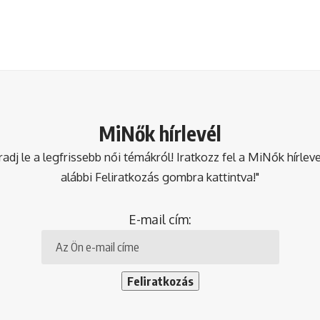
MiNők hírlevél
dj le a legfrissebb női témákról! Iratkozz fel a MiNők hírlev
alábbi Feliratkozás gombra kattintva!"
E-mail cím: