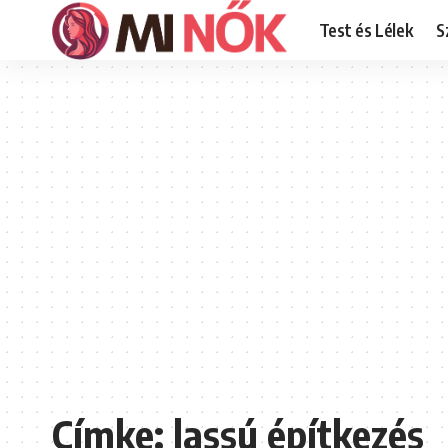
Test és Lélek
S
Címke:
lassú építkezés