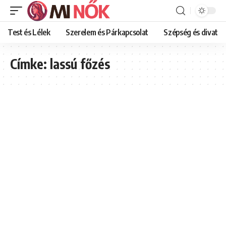
Test és Lélek
Szerelem és Párkapcsolat
Szépség és divat
Címke:
lassú főzés