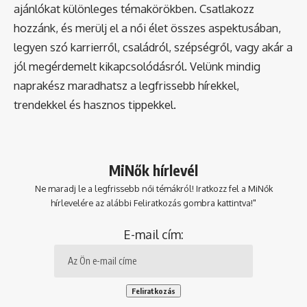
ajánlókat különleges témakörökben. Csatlakozz
hozzánk, és merülj el a női élet összes aspektusában,
legyen szó karrierről, családról, szépségről, vagy akár a
jól megérdemelt kikapcsolódásról. Velünk mindig
naprakész maradhatsz a legfrissebb hírekkel,
trendekkel és hasznos tippekkel.
MiNők hírlevél
Ne maradj le a legfrissebb női témákról! Iratkozz fel a MiNők
hírlevelére az alábbi Feliratkozás gombra kattintva!"
E-mail cím: