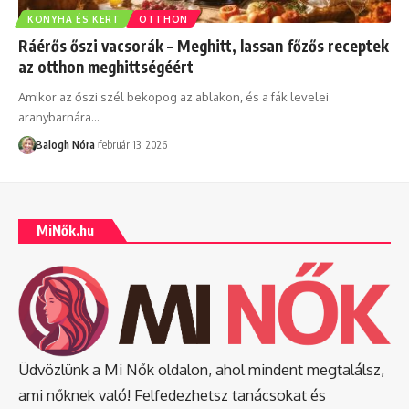
KONYHA ÉS KERT
OTTHON
Ráérős őszi vacsorák – Meghitt, lassan főzős receptek
az otthon meghittségéért
Amikor az őszi szél bekopog az ablakon, és a fák levelei
aranybarnára
…
Balogh Nóra
február 13, 2026
MiNők.hu
Üdvözlünk a Mi Nők oldalon, ahol mindent megtalálsz,
ami nőknek való! Felfedezhetsz tanácsokat és