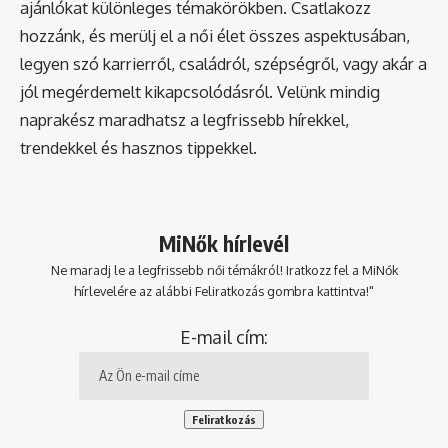
ajánlókat különleges témakörökben. Csatlakozz
hozzánk, és merülj el a női élet összes aspektusában,
legyen szó karrierről, családról, szépségről, vagy akár a
jól megérdemelt kikapcsolódásról. Velünk mindig
naprakész maradhatsz a legfrissebb hírekkel,
trendekkel és hasznos tippekkel.
MiNők hírlevél
Ne maradj le a legfrissebb női témákról! Iratkozz fel a MiNők
hírlevelére az alábbi Feliratkozás gombra kattintva!"
E-mail cím: