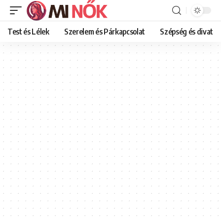
Test és Lélek
Szerelem és Párkapcsolat
Szépség és divat