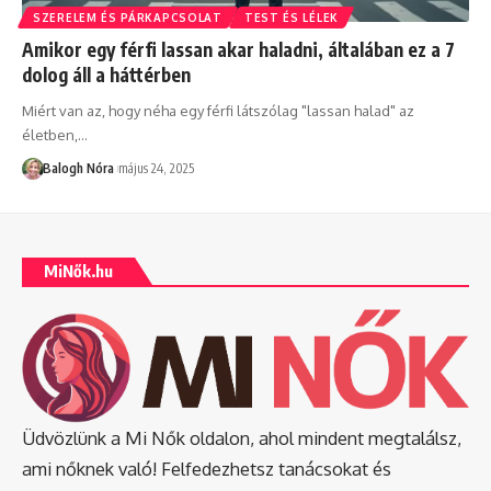
SZERELEM ÉS PÁRKAPCSOLAT
TEST ÉS LÉLEK
Amikor egy férfi lassan akar haladni, általában ez a 7
dolog áll a háttérben
Miért van az, hogy néha egy férfi látszólag "lassan halad" az
életben,
…
Balogh Nóra
május 24, 2025
MiNők.hu
Üdvözlünk a Mi Nők oldalon, ahol mindent megtalálsz,
ami nőknek való! Felfedezhetsz tanácsokat és