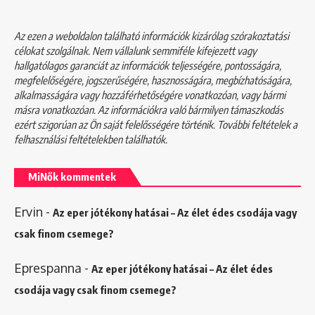
Az ezen a weboldalon található információk kizárólag szórakoztatási
célokat szolgálnak. Nem vállalunk semmiféle kifejezett vagy
hallgatólagos garanciát az információk teljességére, pontosságára,
megfelelőségére, jogszerűségére, hasznosságára, megbízhatóságára,
alkalmasságára vagy hozzáférhetőségére vonatkozóan, vagy bármi
másra vonatkozóan. Az információkra való bármilyen támaszkodás
ezért szigorúan az Ön saját felelősségére történik. További feltételek a
felhasználási feltételekben
találhatók.
MiNők kommentek
Ervin
-
Az eper jótékony hatásai – Az élet édes csodája vagy
csak finom csemege?
Eprespanna
-
Az eper jótékony hatásai – Az élet édes
csodája vagy csak finom csemege?